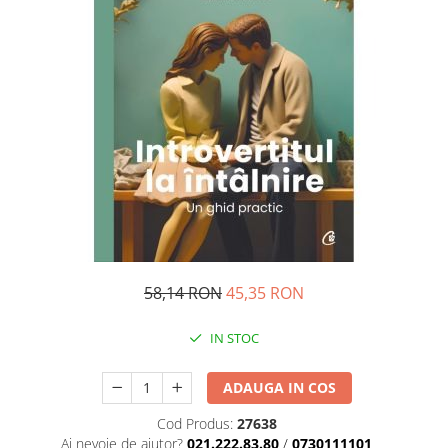
Pedagogie
Resurse umane
Vanzari si marketing
Carte scolara
Atlase, dictionare si enciclopedii
Carte prescolara
Carte scolara
Dictionare de limba romana
Ghiduri de conversatie
Invatamant gimnazial
Invatamant primar
58,14 RON
45,35 RON
Invatarea limbilor straine
Liceu
IN STOC
Povesti si povestiri
Carti in limba engleza
ADAUGA IN COS
Carti pentru copii
Cod Produs:
27638
Activitati si jocuri pentru copii
Ai nevoie de ajutor?
021.222.83.80
/
0730111101