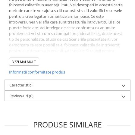
Fitness si frumusete
folosesti calitatile in avantajul tau. Vei descoperi in aceasta carte
metode care te vor ajuta sa iti cunosti si sa iti valorifici resursele
Diverse
pentru a crea legaturi romantice armonioase. Ce este
Diverse
introversiunea Vei afla care sunt trasaturile introvertitului si ce
puncte forte are. Vei intelege de ce se confrunta cu anumite
Feng Shui
probleme si vei sti cum sa combati prejudecatile legate de acest
Medicina alternativa
tip de personalitate. Studii de caz Scenariile prezentate iti vor
demonstra ca este posibil sa-ti folosesti calitatile de introvertit
Sa nu razi :((
pentru a te descurca in erse situatii sociale. Strategii pentru
Drept
succes Cartea contine tehnici de comunicare si de conectare in
cuplu de la sugestii despre locurile in care sa-ti dai intalnire cu
VEZI MAI MULT
Legislatie
cineva pana la exemple de conversatii. Sfaturile sunt utile si
Fictiune
Informatii conformitate produs
pentru interactiunile online.
Actiune si Aventura
Caracteristici
Actiune,aventura
Clasici
Review-uri
(0)
Crime, Thriller, Mistery
Fantasy
Istorica
PRODUSE SIMILARE
Literatura de divertisment
Literatura romana