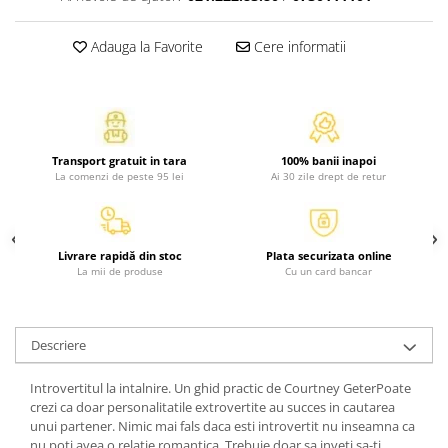
Atlase, dictionare si enciclopedii
Benzi desenate
Adauga la Favorite
Cere informatii
Carte prescolara
Carti de colorat
Carti pentru copii
Grafice
Transport gratuit in tara
100% banii inapoi
Literatura si fictiune
La comenzi de peste 95 lei
Ai 30 zile drept de retur
Povesti pentru copii
Povesti si povestiri
Dictionare si enciclopedii
Livrare rapidă din stoc
Plata securizata online
La mii de produse
Cu un card bancar
Atlase
Atlase, dictionare si enciclopedii
Dictionare de limba romana
Descriere
Dictionare tematice
Enciclopedii
Introvertitul la intalnire. Un ghid practic de Courtney GeterPoate
Diete si fitness
crezi ca doar personalitatile extrovertite au succes in cautarea
unui partener. Nimic mai fals daca esti introvertit nu inseamna ca
Diete si alimentatie sanatoasa
nu poti avea o relatie romantica. Trebuie doar sa inveti sa-ti