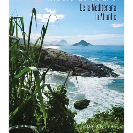
Pedagogie
Resurse umane
Vanzari si marketing
Carte scolara
Atlase, dictionare si enciclopedii
Carte prescolara
Carte scolara
Dictionare de limba romana
Ghiduri de conversatie
Invatamant gimnazial
Invatamant primar
Invatarea limbilor straine
Liceu
Povesti si povestiri
Carti in limba engleza
Carti pentru copii
Activitati si jocuri pentru copii