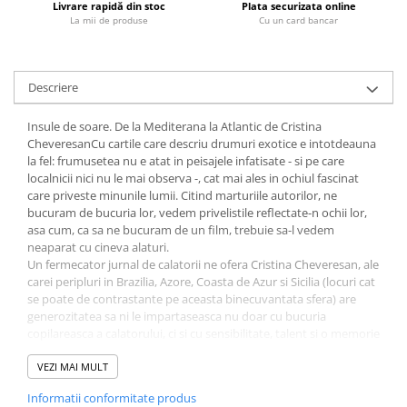
Livrare rapidă din stoc
Plata securizata online
Fitness si frumusete
La mii de produse
Cu un card bancar
Diverse
Diverse
Descriere
Feng Shui
Medicina alternativa
Insule de soare. De la Mediterana la Atlantic de Cristina
Sa nu razi :((
CheveresanCu cartile care descriu drumuri exotice e intotdeauna
Drept
la fel: frumusetea nu e atat in peisajele infatisate - si pe care
localnicii nici nu le mai observa -, cat mai ales in ochiul fascinat
Legislatie
care priveste minunile lumii. Citind marturiile autorilor, ne
Fictiune
bucuram de bucuria lor, vedem privelistile reflectate-n ochii lor,
asa cum, ca sa ne bucuram de un film, trebuie sa-l vedem
Actiune si Aventura
neaparat cu cineva alaturi.
Actiune,aventura
Un fermecator jurnal de calatorii ne ofera Cristina Cheveresan, ale
carei peripluri in Brazilia, Azore, Coasta de Azur si Sicilia (locuri cat
Clasici
se poate de contrastante pe aceasta binecuvantata sfera) are
Crime, Thriller, Mistery
generozitatea sa ni le impartaseasca nu doar cu bucuria
copilareasca a calatorului, ci si cu sensibilitate, talent si o memorie
Fantasy
aparent inepuizabila. Citindu-i cartea, locuri, oameni, cultura
Istorica
populara si cultura inalta, valurile marilor si austeritatea stancilor
VEZI MAI MULT
Literatura de divertisment
se desfac in fata noastra ca in acele carti-obiect pe care, daca le
Informatii conformitate produs
deschizi, se reliefeaza in trei dimensiuni castele, printese si
Literatura romana