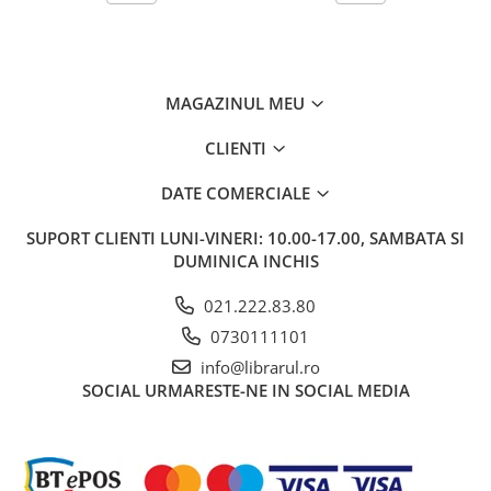
Carti de bucate
Conservarea si pastrarea
alimentelor
Ghiduri de calatorie, harti
MAGAZINUL MEU
Ghiduri de calatorie
Hobby, timp liber
CLIENTI
Animale de companie
DATE COMERCIALE
Carti de colorat pentru adulti
Casa, gradina
SUPORT CLIENTI
LUNI-VINERI: 10.00-17.00, SAMBATA SI
DUMINICA INCHIS
Hobby
Sport
021.222.83.80
Invatamant superior
0730111101
Cursuri universitare
info@librarul.ro
Istorie
SOCIAL
URMARESTE-NE IN SOCIAL MEDIA
Al Doilea Razboi Mondial
Biografii, memorii si jurnale
Istoria comunismului