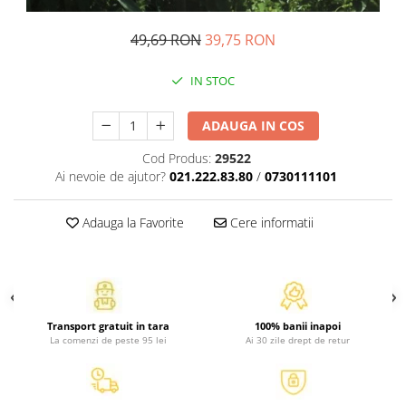
Atlase, dictionare si enciclopedii
Benzi desenate
49,69 RON
39,75 RON
Carte prescolara
IN STOC
Carti de colorat
Carti pentru copii
ADAUGA IN COS
Grafice
Literatura si fictiune
Cod Produs:
29522
Povesti pentru copii
Ai nevoie de ajutor?
021.222.83.80
/
0730111101
Povesti si povestiri
Adauga la Favorite
Cere informatii
Dictionare si enciclopedii
Atlase
Atlase, dictionare si enciclopedii
Dictionare de limba romana
Dictionare tematice
Transport gratuit in tara
100% banii inapoi
La comenzi de peste 95 lei
Ai 30 zile drept de retur
Enciclopedii
Diete si fitness
Diete si alimentatie sanatoasa