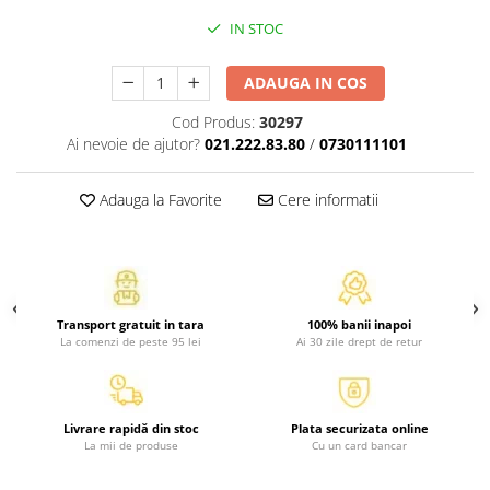
Atlase, dictionare si enciclopedii
IN STOC
Benzi desenate
Carte prescolara
ADAUGA IN COS
Carti de colorat
Cod Produs:
30297
Carti pentru copii
Ai nevoie de ajutor?
021.222.83.80
/
0730111101
Grafice
Literatura si fictiune
Adauga la Favorite
Cere informatii
Povesti pentru copii
Povesti si povestiri
Dictionare si enciclopedii
Atlase
Transport gratuit in tara
100% banii inapoi
Atlase, dictionare si enciclopedii
La comenzi de peste 95 lei
Ai 30 zile drept de retur
Dictionare de limba romana
Dictionare tematice
Enciclopedii
Livrare rapidă din stoc
Plata securizata online
Diete si fitness
La mii de produse
Cu un card bancar
Diete si alimentatie sanatoasa