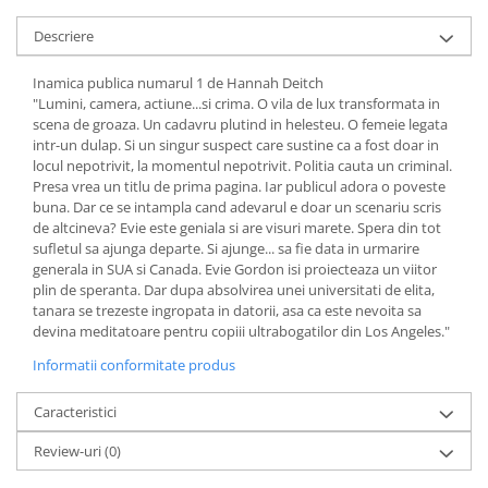
Fitness si frumusete
Descriere
Diverse
Diverse
Inamica publica numarul 1 de Hannah Deitch
"Lumini, camera, actiune...si crima. O vila de lux transformata in
Feng Shui
scena de groaza. Un cadavru plutind in helesteu. O femeie legata
Medicina alternativa
intr-un dulap. Si un singur suspect care sustine ca a fost doar in
Sa nu razi :((
locul nepotrivit, la momentul nepotrivit. Politia cauta un criminal.
Presa vrea un titlu de prima pagina. Iar publicul adora o poveste
Drept
buna. Dar ce se intampla cand adevarul e doar un scenariu scris
Legislatie
de altcineva? Evie este geniala si are visuri marete. Spera din tot
sufletul sa ajunga departe. Si ajunge... sa fie data in urmarire
Fictiune
generala in SUA si Canada. Evie Gordon isi proiecteaza un viitor
Actiune si Aventura
plin de speranta. Dar dupa absolvirea unei universitati de elita,
tanara se trezeste ingropata in datorii, asa ca este nevoita sa
Actiune,aventura
devina meditatoare pentru copiii ultrabogatilor din Los Angeles."
Clasici
Informatii conformitate produs
Crime, Thriller, Mistery
Fantasy
Caracteristici
Istorica
Review-uri
(0)
Literatura de divertisment
Literatura romana