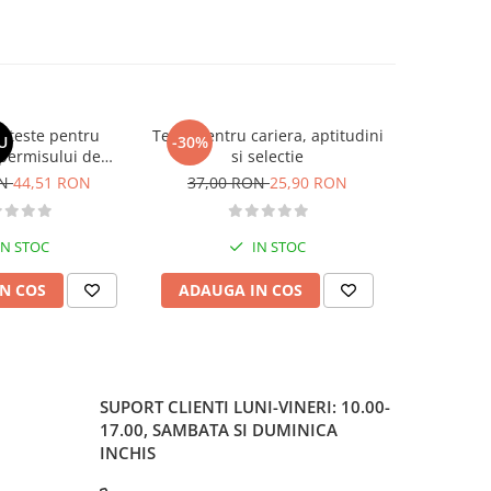
si teste pentru
Teste pentru cariera, aptitudini
Larousse. 
U
-30%
-30%
permisului de
si selectie
o. Categoriile C,
ON
44,51 RON
37,00 RON
25,90 RON
37,00
, DE 2026
IN STOC
IN STOC
N COS
ADAUGA IN COS
ADAUG
SUPORT CLIENTI
LUNI-VINERI: 10.00-
17.00, SAMBATA SI DUMINICA
INCHIS