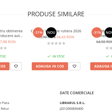
PRODUSE SIMILARE
tru obtinerea
Curs de legislatie rutiera 2026
Intrebari 
-31%
NOU
-31%
NO
nducere auto -
obtinerea 
49,90 RON
34,43 RON
B - 2026
conducere aut
7,88 RON
64,50 R
CE + D
STOC
IN STOC
COS
ADAUGA IN COS
ADAUGA I
DATE COMERCIALE
 Plata
LIBRARUL S.R.L.
e Retur
J2012000836400