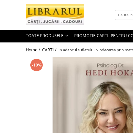
Toate Produsele
CARTI
TOATE PRODUSELE
PROMOTIE CARTII PENTRU CO
Arta, arhitectura si fotografie
Arhitectura
Home /
CARTI /
In adancul sufletului. Vindecarea prin meto
Fotografie
Istoria artei
-10%
Pictura si desen
Biografii si memorii
Biografii
Memorii si jurnale
Teorie si critica literara
Business, economie, finante
Economie
Finante si investitii