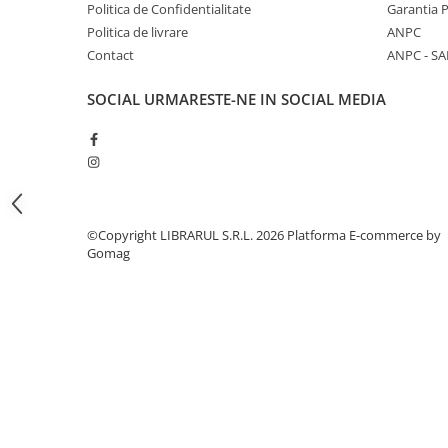
Literatura de divertisment
Politica de Confidentialitate
Garantia 
Politica de livrare
ANPC
Literatura romana
Contact
ANPC - SA
Memorii si jurnale
Moderna, contemporana
SOCIAL
URMARESTE-NE IN SOCIAL MEDIA
Poezie, teatru
Publicistica, eseu
Romance
Science Fiction
Young adult
©Copyright LIBRARUL S.R.L. 2026
Platforma E-commerce by
Filologie, Filosofie
Gomag
Filologie
Filosofie
Filosofie, Stiinte
Gastronomie
Alimentatie vegetariana
Arte si tehnici culinare
Bauturi si cocktailuri