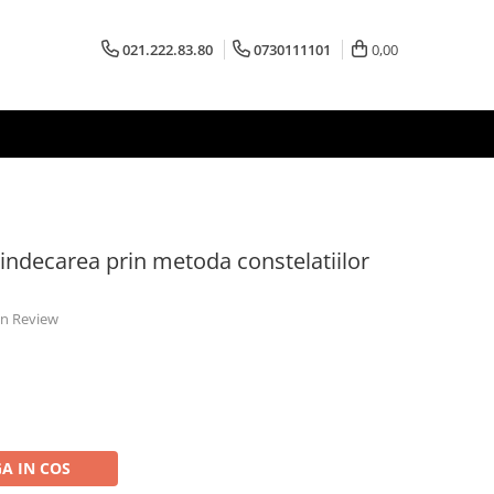
021.222.83.80
0730111101
0,00
Vindecarea prin metoda constelatiilor
 un Review
A IN COS