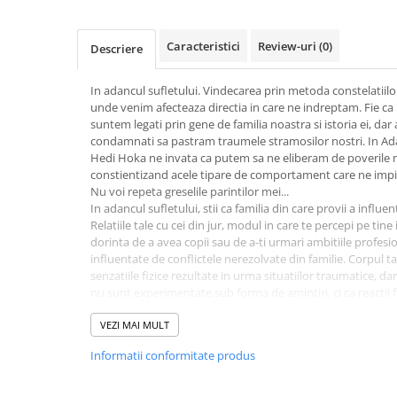
Activitati si jocuri pentru copii
Atlase, dictionare si enciclopedii
Caracteristici
Review-uri
(0)
Descriere
Benzi desenate
Carte prescolara
In adancul sufletului. Vindecarea prin metoda constelatiil
unde venim afecteaza directia in care ne indreptam. Fie c
Carti de colorat
suntem legati prin gene de familia noastra si istoria ei, d
Carti pentru copii
condamnati sa pastram traumele stramosilor nostri. In Ada
Grafice
Hedi Hoka ne invata ca putem sa ne eliberam de poverile m
constientizand acele tipare de comportament care ne impie
Literatura si fictiune
Nu voi repeta greselile parintilor mei...
Povesti pentru copii
In adancul sufletului, stii ca familia din care provii a influent
Relatiile tale cu cei din jur, modul in care te percepi pe tine 
Povesti si povestiri
dorinta de a avea copii sau de a-ti urmari ambitiile profesio
Dictionare si enciclopedii
influentate de conflictele nerezolvate din familie. Corpul ta
senzatiile fizice rezultate in urma situatiilor traumatice, da
Atlase
nu sunt experimentate sub forma de amintiri, ci ca reactii fi
Atlase, dictionare si enciclopedii
Metoda constelatiilor familiale te ajuta sa identifici sursa
Dictionare de limba romana
comportament si sa obtii o intelegere mai buna a dinamicil
VEZI MAI MULT
care le resimtim cu totii adesea sub forma anxietatilor, temeri
Dictionare tematice
Informatii conformitate produs
furiilor, problemelor de sanatate sau a episoadelor depresiv
Enciclopedii
propune un raspuns la intrebarile incuietoare pe care le a
Diete si fitness
ajutorul metodei inedite de terapie care a schimbat tot cee