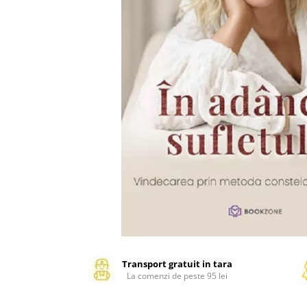
Management si leadership
Pedagogie
Resurse umane
Vanzari si marketing
Carte scolara
Atlase, dictionare si enciclopedii
Carte prescolara
Carte scolara
Dictionare de limba romana
Ghiduri de conversatie
Invatamant gimnazial
Invatamant primar
Invatarea limbilor straine
Liceu
Povesti si povestiri
Transport gratuit in tara
La comenzi de peste 95 lei
Carti in limba engleza
Carti pentru copii