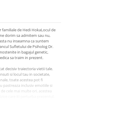
or familiale de Hedi HokaLocul de
a ne dorim sa admitem sau nu,
ar asta nu inseamna ca suntem
ncul Sufletului de Psiholog Dr.
ostenite in bagajul genetic,
dica sa traim in prezent.
at decisiv traiectoria vietii tale.
insuti si locul tau in societate,
nale, toate acestea pot fi
u pastreaza inclusiv emotiile si
r de cele mai multe ori, acestea
zice care iti perturba prezentul.
 tiparelor daunatoare de
or inconstiente din familie pe
lor, lipsurilor, frustrarilor,
e. In Adancul sufletului iti
i despre traumele mostenite, cu
a ce stiam despre legaturile de