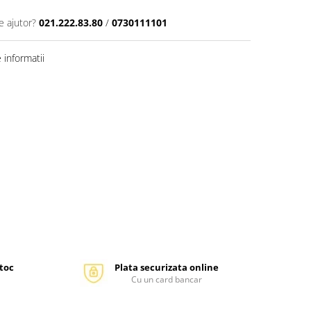
e ajutor?
021.222.83.80
/
0730111101
informatii
stoc
Plata securizata online
Cu un card bancar