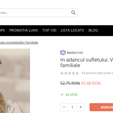
PII
PROMOTIA LUNII
TOP 100
LISTA LOCATII
BLOG
da constelatiilor familiale
In adancul sufletului. 
familiale
Fii primul care scrie
52,75 RON
47,48 RON
IN STOC
ADAUG