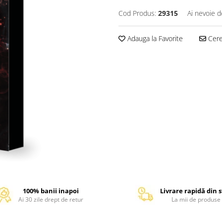
Cod Produs:
29315
Ai nevoie d
Adauga la Favorite
Cere 
100% banii inapoi
Livrare rapidă din 
Ai 30 zile drept de retur
La mii de produse