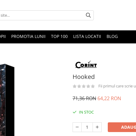
PII
PROMOTIA LUNII
TOP 100
LISTA LOCATII
BLOG
Hooked
Fii primul care scrie
71,36 RON
64,22 RON
IN STOC
ADAUG