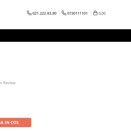
021.222.83.80
0730111101
0,00
 un Review
A IN COS