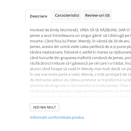
Activitati si jocuri pentru copii
Atlase, dictionare si enciclopedii
Caracteristici
Review-uri
(0)
Descriere
Benzi desenate
Carte prescolara
Hooked de Emily McIntireEL VREA SĂ SE RĂZBUNE, DAR O V
James a avut întotdeauna un singur gând: să-l distrugă pe
Carti de colorat
moarte. Când fiica lui Peter, Wendy, în vârstă de 20 de ani,
Carti pentru copii
James, acesta din urmă vede calea perfectă de a-și pune pla
Grafice
tânăra neștiutoare, folosind-o astfel în marea sa răzbunare
când lucrurile din gruparea mafiotă condusă de James, pore
Literatura si fictiune
răufăcătorul trebuie să-l găsească pe cel care l-a trădat, însă 
Povesti pentru copii
atunci când începe să vadă în Wendy mai mult decât un pi
În cea mai mare parte a vieții, Wendy a trăit protejată de ta
Povesti si povestiri
de distracție alături de câteva prietene se transformă curâ
Dictionare si enciclopedii
poveste de dragoste cu întunecatul și crudul James. Chiar d
tânăra pare să nu poată scăpa de dorința pentru el. Pe măs
Atlase
aprinsă, Wendy descoperă lumea sumbră în care se mișcă a
Atlase, dictionare si enciclopedii
dumirească dacă se îndrăgostește de bărbatul cunoscut s
Dictionare de limba romana
monstrul cunoscut sub numele de Hook.
VEZI MAI MULT
„O poveste de dragoste interzisă? Bifat! Dușmani care au po
Dictionare tematice
Informatii conformitate produs
Bifat! Dramatism și secrete întunecate? Bifat! […] Și un fina
Enciclopedii
Chaneelle Helle
Diete si fitness
„Un roman îndrăzneț, picant și plin de suspans!” What’s B