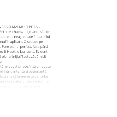
REA ȘI MAI MULT PE EA. . .
 Peter Michaels, dușmanul său de
 apare pe neașteptate în barul lui
nul în aplicare. O seduce pe
. Pare planul perfect. Asta până
clit Hook, o iau razna. Evident,
planul inițial îi este zădărnicit
on.
tăl ei bogat și rece, însă o noapte
nd într-o intensă și pasionantă
acă știe că James este periculos,
ură ce relația lor devine tot mai
cesta și nu reușește să se
ub numele de James sau de
tențialul de a deveni iubiți?
l cu adevărat remarcabil!”
etter Than Books