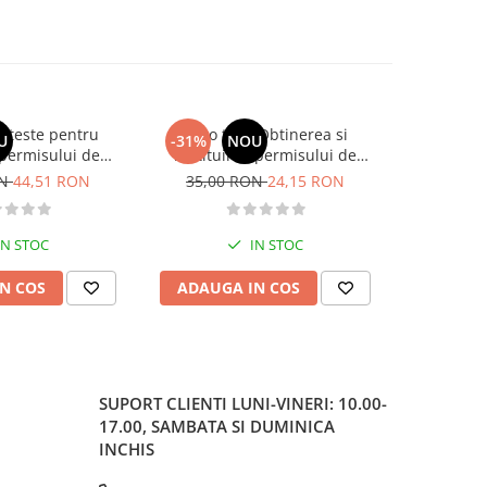
si teste pentru
Auto test. Obtinerea si
Teste pentr
U
-31%
NOU
-30%
permisului de
restituirea permisului de
o. Categoriile C,
conducere „13 din 15“– 2026
ON
44,51 RON
35,00 RON
24,15 RON
37,00
, DE 2026
IN STOC
IN STOC
N COS
ADAUGA IN COS
ADAUG
SUPORT CLIENTI
LUNI-VINERI: 10.00-
17.00, SAMBATA SI DUMINICA
INCHIS