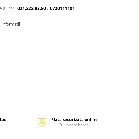
e ajutor?
021.222.83.80
/
0730111101
informatii
stoc
Plata securizata online
Cu un card bancar