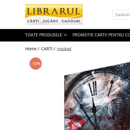
Toate Produsele
CARTI
TOATE PRODUSELE
PROMOTIE CARTII PENTRU CO
Arta, arhitectura si fotografie
Arhitectura
Home /
CARTI /
Hooked
Fotografie
Istoria artei
-10%
Pictura si desen
Biografii si memorii
Biografii
Memorii si jurnale
Teorie si critica literara
Business, economie, finante
Economie
Finante si investitii