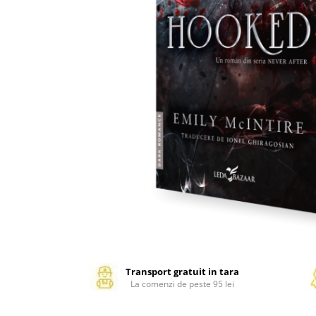
Management si leadership
Pedagogie
Resurse umane
Vanzari si marketing
Carte scolara
Atlase, dictionare si enciclopedii
Carte prescolara
Carte scolara
Dictionare de limba romana
Ghiduri de conversatie
Invatamant gimnazial
Invatamant primar
Invatarea limbilor straine
Liceu
Povesti si povestiri
Transport gratuit in tara
La comenzi de peste 95 lei
Carti in limba engleza
Carti pentru copii