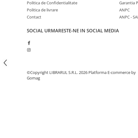
Literatura de divertisment
Politica de Confidentialitate
Garantia 
Politica de livrare
ANPC
Literatura romana
Contact
ANPC - SA
Memorii si jurnale
Moderna, contemporana
SOCIAL
URMARESTE-NE IN SOCIAL MEDIA
Poezie, teatru
Publicistica, eseu
Romance
Science Fiction
Young adult
©Copyright LIBRARUL S.R.L. 2026
Platforma E-commerce by
Filologie, Filosofie
Gomag
Filologie
Filosofie
Filosofie, Stiinte
Gastronomie
Alimentatie vegetariana
Arte si tehnici culinare
Bauturi si cocktailuri