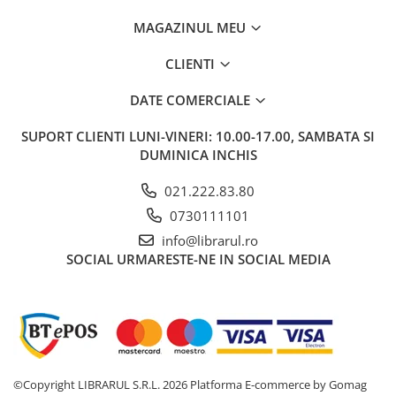
Carti de bucate
Conservarea si pastrarea
MAGAZINUL MEU
alimentelor
CLIENTI
Ghiduri de calatorie, harti
Ghiduri de calatorie
DATE COMERCIALE
Hobby, timp liber
SUPORT CLIENTI
LUNI-VINERI: 10.00-17.00, SAMBATA SI
Animale de companie
DUMINICA INCHIS
Carti de colorat pentru adulti
Casa, gradina
021.222.83.80
Hobby
0730111101
Sport
info@librarul.ro
SOCIAL
URMARESTE-NE IN SOCIAL MEDIA
Invatamant superior
Cursuri universitare
Istorie
Al Doilea Razboi Mondial
Biografii, memorii si jurnale
Istoria comunismului
©Copyright LIBRARUL S.R.L. 2026
Platforma E-commerce by Gomag