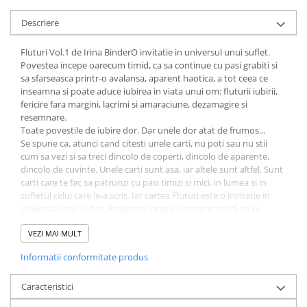
Fitness si frumusete
Descriere
Diverse
Diverse
Fluturi Vol.1 de Irina BinderO invitatie in universul unui suflet.
Povestea incepe oarecum timid, ca sa continue cu pasi grabiti si
Feng Shui
sa sfarseasca printr-o avalansa, aparent haotica, a tot ceea ce
Medicina alternativa
inseamna si poate aduce iubirea in viata unui om: fluturii iubirii,
Sa nu razi :((
fericire fara margini, lacrimi si amaraciune, dezamagire si
resemnare.
Drept
Toate povestile de iubire dor. Dar unele dor atat de frumos...
Legislatie
Se spune ca, atunci cand citesti unele carti, nu poti sau nu stii
cum sa vezi si sa treci dincolo de coperti, dincolo de aparente,
Fictiune
dincolo de cuvinte. Unele carti sunt asa, iar altele sunt altfel. Sunt
Actiune si Aventura
carti care te fac sa patrunzi cu pasi timizi si mici, in lumea si in
sufletul celui care le-a scris. Iar cartea Fluturi este o invitatie in
Actiune,aventura
universul unui suflet. Povestea incepe oarecum timid, ca sa
Clasici
continue cu pasi grabiti si sa sfarseasca printr-o avalansa, aparent
haotica, a tot ceea ce inseamna si poate aduce iubirea in viata
VEZI MAI MULT
Crime, Thriller, Mistery
unui om: fluturii iubirii, fericire fara margini, lacrimi si amaraciune,
Fantasy
Informatii conformitate produs
dezamagire si resemnare.
Istorica
Un mesaj de la Irina Binder
Citind cartea, descoperi magia fluturilor, care intr-o singura zi se
Caracteristici
Literatura de divertisment
nasc, iubesc si mor. Ei asista la propria lor nastere si isi traiesc
Literatura romana