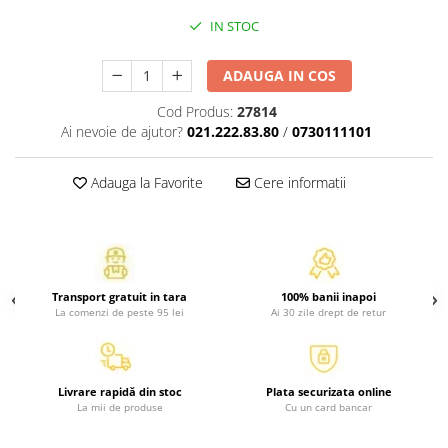
Atlase, dictionare si enciclopedii
IN STOC
Benzi desenate
Carte prescolara
ADAUGA IN COS
Carti de colorat
Cod Produs:
27814
Carti pentru copii
Ai nevoie de ajutor?
021.222.83.80
/
0730111101
Grafice
Literatura si fictiune
Adauga la Favorite
Cere informatii
Povesti pentru copii
Povesti si povestiri
Dictionare si enciclopedii
Atlase
Transport gratuit in tara
100% banii inapoi
Atlase, dictionare si enciclopedii
La comenzi de peste 95 lei
Ai 30 zile drept de retur
Dictionare de limba romana
Dictionare tematice
Enciclopedii
Livrare rapidă din stoc
Plata securizata online
Diete si fitness
La mii de produse
Cu un card bancar
Diete si alimentatie sanatoasa