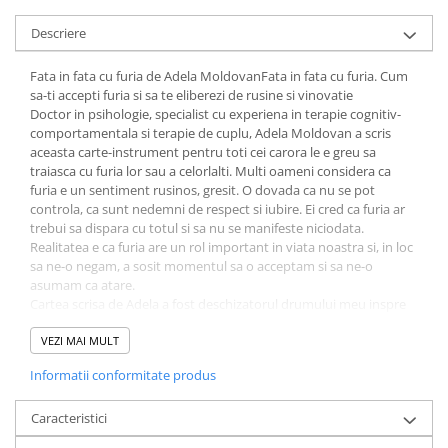
Diete si alimentatie sanatoasa
Descriere
Fitness si frumusete
Fata in fata cu furia de Adela MoldovanFata in fata cu furia. Cum
Diverse
sa-ti accepti furia si sa te eliberezi de rusine si vinovatie
Diverse
Doctor in psihologie, specialist cu experiena in terapie cognitiv-
comportamentala si terapie de cuplu, Adela Moldovan a scris
Feng Shui
aceasta carte-instrument pentru toti cei carora le e greu sa
Medicina alternativa
traiasca cu furia lor sau a celorlalti. Multi oameni considera ca
Sa nu razi :((
furia e un sentiment rusinos, gresit. O dovada ca nu se pot
controla, ca sunt nedemni de respect si iubire. Ei cred ca furia ar
Drept
trebui sa dispara cu totul si sa nu se manifeste niciodata.
Legislatie
Realitatea e ca furia are un rol important in viata noastra si, in loc
sa ne-o negam, a sosit momentul sa o acceptam si sa ne-o
Fictiune
asumam ca atare.
Actiune si Aventura
Cartea scrisa de Adela a fost deschizatorul drumului meu inspre
furie. Ba mai mult, am simtit ca este ca un serpas care ma
Actiune,aventura
ghideaza inspre lumi pe care simteam de mult ca e nevoie sa le
VEZI MAI MULT
Clasici
explorez, insa nu stiam cum. - Psiholog Dr. Raluca Anton.
Informatii conformitate produs
Crime, Thriller, Mistery
Adela Moldovan isi revendica pozitia de lider si in stiinta
emotiilor, nu doar in psihologia relatiilor. Voi ramane
Fantasy
recunoscator pentru cat de utila mi-a fost aceasta lucrare, pe care
Caracteristici
Istorica
o recomand cu incredere de la prima si pana la ultima litera. -