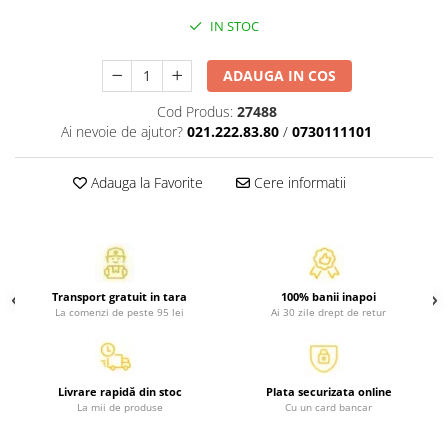
Activitati si jocuri pentru copii
IN STOC
Atlase, dictionare si enciclopedii
Benzi desenate
ADAUGA IN COS
Carte prescolara
Cod Produs:
27488
Carti de colorat
Ai nevoie de ajutor?
021.222.83.80
/
0730111101
Carti pentru copii
Grafice
Adauga la Favorite
Cere informatii
Literatura si fictiune
Povesti pentru copii
Povesti si povestiri
Dictionare si enciclopedii
Transport gratuit in tara
100% banii inapoi
Atlase
La comenzi de peste 95 lei
Ai 30 zile drept de retur
Atlase, dictionare si enciclopedii
Dictionare de limba romana
Dictionare tematice
Livrare rapidă din stoc
Plata securizata online
La mii de produse
Cu un card bancar
Enciclopedii
Diete si fitness