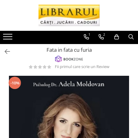
Toate Produsele
CARTI
1
2
Arta, arhitectura si fotografie
Fata in fata cu furia
Arhitectura
Fotografie
Fii primul care scrie un Review
Istoria artei
Pictura si desen
Biografii si memorii
-10%
Biografii
Memorii si jurnale
Teorie si critica literara
Business, economie, finante
Economie
Finante si investitii