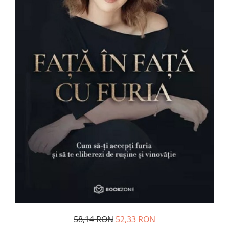
Management si leadership
Pedagogie
Resurse umane
Vanzari si marketing
Carte scolara
Atlase, dictionare si enciclopedii
Carte prescolara
Carte scolara
Dictionare de limba romana
Ghiduri de conversatie
Invatamant gimnazial
Invatamant primar
Invatarea limbilor straine
Liceu
Povesti si povestiri
Carti in limba engleza
58,14 RON
52,33 RON
Carti pentru copii