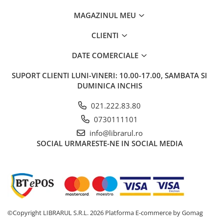
Bucatari celebri
MAGAZINUL MEU
Carti de bucate
Conservarea si pastrarea
CLIENTI
alimentelor
Ghiduri de calatorie, harti
DATE COMERCIALE
Ghiduri de calatorie
SUPORT CLIENTI
LUNI-VINERI: 10.00-17.00, SAMBATA SI
Hobby, timp liber
DUMINICA INCHIS
Animale de companie
021.222.83.80
Carti de colorat pentru adulti
0730111101
Casa, gradina
info@librarul.ro
Hobby
SOCIAL
URMARESTE-NE IN SOCIAL MEDIA
Sport
Invatamant superior
Cursuri universitare
Istorie
Al Doilea Razboi Mondial
©Copyright LIBRARUL S.R.L. 2026
Platforma E-commerce by Gomag
Biografii, memorii si jurnale