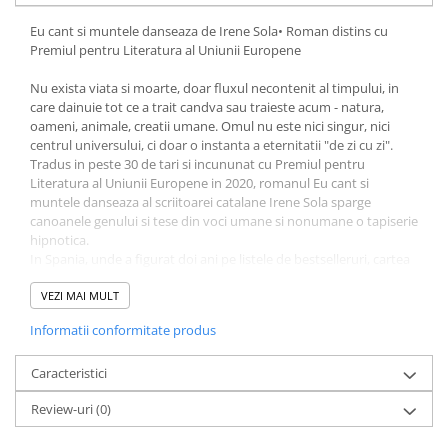
Diete si alimentatie sanatoasa
Eu cant si muntele danseaza de Irene Sola• Roman distins cu
Premiul pentru Literatura al Uniunii Europene
Fitness si frumusete
Diverse
Nu exista viata si moarte, doar fluxul necontenit al timpului, in
care dainuie tot ce a trait candva sau traieste acum - natura,
Diverse
oameni, animale, creatii umane. Omul nu este nici singur, nici
Feng Shui
centrul universului, ci doar o instanta a eternitatii "de zi cu zi".
Medicina alternativa
Tradus in peste 30 de tari si incununat cu Premiul pentru
Literatura al Uniunii Europene in 2020, romanul Eu cant si
Sa nu razi :((
muntele danseaza al scriitoarei catalane Irene Sola sparge
Drept
canoanele genului si tese din voci umane si nonumane o tapiserie
hipnotica.
Legislatie
In Spania, unde a figurat doi ani pe listele de bestselleruri, cartea
Fictiune
a primit, in 2019, mai multe premii, printre care: Premi Llibres
Anagrama de Novel.la, Premi Omnium a la Mejor Novela del Ano,
VEZI MAI MULT
Actiune si Aventura
Premio Calamo Otra Mirada, Premi Nuvol • Finalista la National
Actiune,aventura
Informatii conformitate produs
Book Critics Circle - the Greg Barrios Book in Translation Prize si la
Clasici
Oxford-Weidenfeld Translation Prize in 2022 • Kirkus Best Book
2022 si The Guardian Best Fiction of 2022.
Caracteristici
Crime, Thriller, Mistery
Fantasy
Review-uri
(0)
Istorica