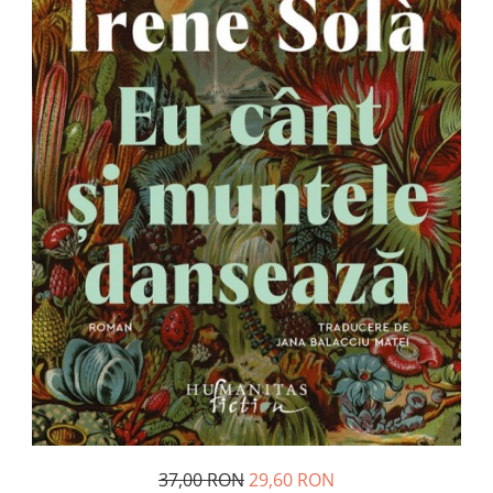
Management si leadership
Pedagogie
Resurse umane
Vanzari si marketing
Carte scolara
Atlase, dictionare si enciclopedii
Carte prescolara
Carte scolara
Dictionare de limba romana
Ghiduri de conversatie
Invatamant gimnazial
Invatamant primar
Invatarea limbilor straine
Liceu
Povesti si povestiri
Carti in limba engleza
37,00 RON
29,60 RON
Carti pentru copii