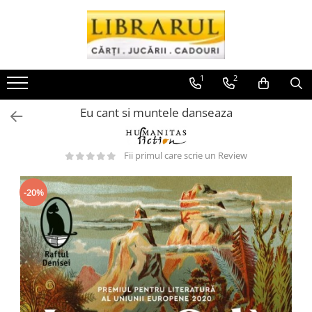
Toate Produsele
CARTI
1
2
Arta, arhitectura si fotografie
Eu cant si muntele danseaza
Arhitectura
Fotografie
Istoria artei
Fii primul care scrie un Review
Pictura si desen
Biografii si memorii
-20%
Biografii
Memorii si jurnale
Teorie si critica literara
Business, economie, finante
Economie
Finante si investitii