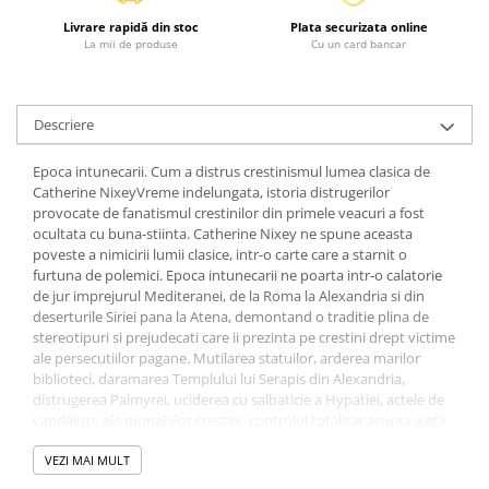
Diete si alimentatie sanatoasa
Livrare rapidă din stoc
Plata securizata online
La mii de produse
Cu un card bancar
Fitness si frumusete
Diverse
Diverse
Descriere
Feng Shui
Epoca intunecarii. Cum a distrus crestinismul lumea clasica de
Medicina alternativa
Catherine NixeyVreme indelungata, istoria distrugerilor
Sa nu razi :((
provocate de fanatismul crestinilor din primele veacuri a fost
Drept
ocultata cu buna-stiinta. Catherine Nixey ne spune aceasta
poveste a nimicirii lumii clasice, intr-o carte care a starnit o
Legislatie
furtuna de polemici. Epoca intunecarii ne poarta intr-o calatorie
Fictiune
de jur imprejurul Mediteranei, de la Roma la Alexandria si din
deserturile Siriei pana la Atena, demontand o traditie plina de
Actiune si Aventura
stereotipuri si prejudecati care ii prezinta pe crestini drept victime
Actiune,aventura
ale persecutiilor pagane. Mutilarea statuilor, arderea marilor
biblioteci, daramarea Templului lui Serapis din Alexandria,
Clasici
distrugerea Palmyrei, uciderea cu salbaticie a Hypatiei, actele de
Crime, Thriller, Mistery
vandalism ale monahilor crestini, controlul totalitar asupra vietii
private, interzicerea filozofiei, misoginia, intoleranta si ura fata de
Fantasy
ceilalti sunt ipostazele mai putin cunoscute ale primelor secole de
VEZI MAI MULT
Istorica
crestinism. Epoca intunecarii scoate la iveala ce s-a pierdut odata