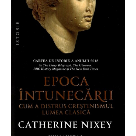
Management si leadership
Pedagogie
Resurse umane
Vanzari si marketing
Carte scolara
Atlase, dictionare si enciclopedii
Carte prescolara
Carte scolara
Dictionare de limba romana
Ghiduri de conversatie
Invatamant gimnazial
Invatamant primar
Invatarea limbilor straine
Liceu
Povesti si povestiri
Carti in limba engleza
Carti pentru copii