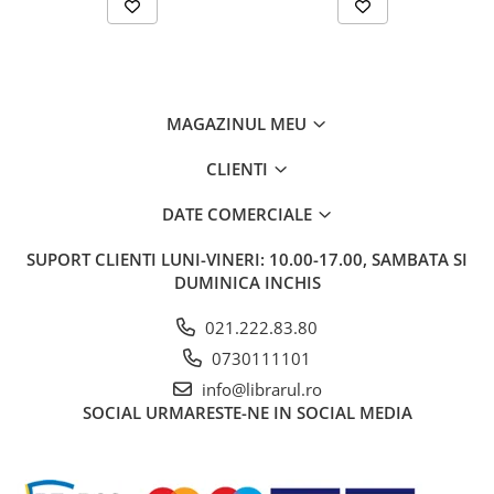
Bucatari celebri
Carti de bucate
Conservarea si pastrarea
alimentelor
Ghiduri de calatorie, harti
MAGAZINUL MEU
Ghiduri de calatorie
CLIENTI
Hobby, timp liber
DATE COMERCIALE
Animale de companie
Carti de colorat pentru adulti
SUPORT CLIENTI
LUNI-VINERI: 10.00-17.00, SAMBATA SI
Casa, gradina
DUMINICA INCHIS
Hobby
021.222.83.80
Sport
0730111101
Invatamant superior
info@librarul.ro
Cursuri universitare
SOCIAL
URMARESTE-NE IN SOCIAL MEDIA
Istorie
Al Doilea Razboi Mondial
Biografii, memorii si jurnale