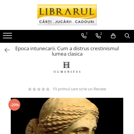
Toate Produsele
CARTI
1
2
Arta, arhitectura si fotografie
Epoca intunecarii. Cum a distrus crestinismul
Arhitectura
lumea clasica
Fotografie
Istoria artei
Pictura si desen
Biografii si memorii
Fii primul care scrie un Review
Biografii
Memorii si jurnale
-20%
Teorie si critica literara
Business, economie, finante
Economie
Finante si investitii