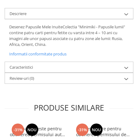
Diete si alimentatie sanatoasa
Descriere
Fitness si frumusete
Diverse
Desenez Papusile Mele InuiteColectia "Minimiki - Papusile lumii"
contine patru carti pentru fetite cu varsta intre 4 – 10 ani cu
Diverse
imagini ale unor papusi asociate cu patru zone ale lumii: Rusia,
Feng Shui
Africa, Orient, China.
Medicina alternativa
Informatii conformitate produs
Sa nu razi :((
Drept
Caracteristici
Legislatie
Review-uri
(0)
Fictiune
Actiune si Aventura
Actiune,aventura
PRODUSE SIMILARE
Clasici
Crime, Thriller, Mistery
Fantasy
Intrebari si teste pentru
Chestionare pentru
-31%
NOU
-31%
NOU
Istorica
obtinerea permisului auto
obtinerea permisului de