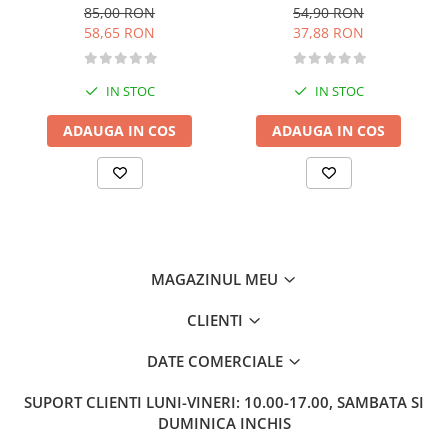
categoria B - editia 2026
conducere auto - Categoria
Literatura de divertisment
85,00 RON
54,90 RON
B - 2026
58,65 RON
37,88 RON
Literatura romana
Memorii si jurnale
Moderna, contemporana
IN STOC
IN STOC
Poezie, teatru
ADAUGA IN COS
ADAUGA IN COS
Publicistica, eseu
Romance
Science Fiction
Young adult
Filologie, Filosofie
Filologie
MAGAZINUL MEU
Filosofie
CLIENTI
Filosofie, Stiinte
Gastronomie
DATE COMERCIALE
Alimentatie vegetariana
SUPORT CLIENTI
LUNI-VINERI: 10.00-17.00, SAMBATA SI
Arte si tehnici culinare
DUMINICA INCHIS
Bauturi si cocktailuri