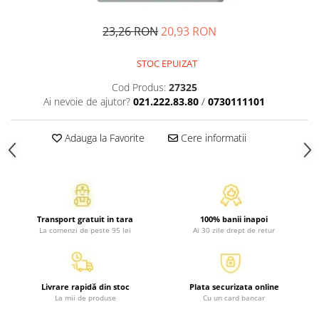
Activitati si jocuri pentru copii
23,26 RON
20,93 RON
Atlase, dictionare si enciclopedii
Benzi desenate
STOC EPUIZAT
Carte prescolara
Cod Produs:
27325
Carti de colorat
Ai nevoie de ajutor?
021.222.83.80
/
0730111101
Carti pentru copii
Grafice
Adauga la Favorite
Cere informatii
Literatura si fictiune
Povesti pentru copii
Povesti si povestiri
Dictionare si enciclopedii
Transport gratuit in tara
100% banii inapoi
Atlase
La comenzi de peste 95 lei
Ai 30 zile drept de retur
Atlase, dictionare si enciclopedii
Dictionare de limba romana
Dictionare tematice
Livrare rapidă din stoc
Plata securizata online
Enciclopedii
La mii de produse
Cu un card bancar
Diete si fitness