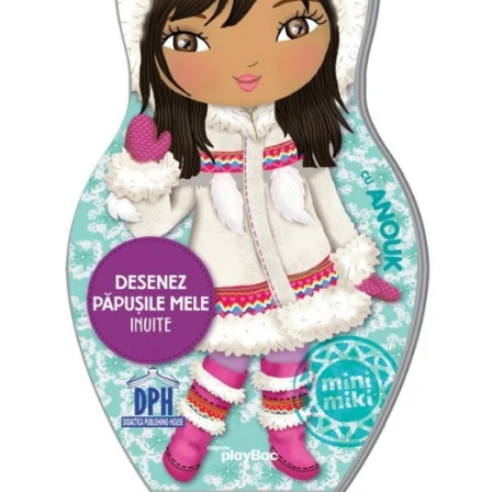
Management si leadership
Pedagogie
Resurse umane
Vanzari si marketing
Carte scolara
Atlase, dictionare si enciclopedii
Carte prescolara
Carte scolara
Dictionare de limba romana
Ghiduri de conversatie
Invatamant gimnazial
Invatamant primar
Invatarea limbilor straine
Liceu
Povesti si povestiri
Carti in limba engleza
Carti pentru copii