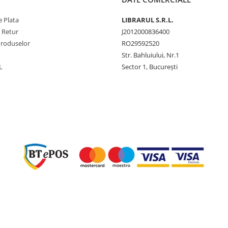
 Plata
LIBRARUL S.R.L.
e Retur
J2012000836400
Produselor
RO29592520
Str. Bahluiului, Nr.1
L
Sector 1, București