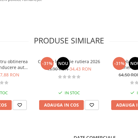
PRODUSE SIMILARE
tru obtinerea
Curs de legislatie rutiera 2026
Intrebari 
-31%
NOU
-31%
NO
nducere auto -
obtinerea 
49,90 RON
34,43 RON
B - 2026
conducere aut
7,88 RON
64,50 R
CE + D
STOC
IN STOC
COS
ADAUGA IN COS
ADAUGA I
DATE COMERCIALE