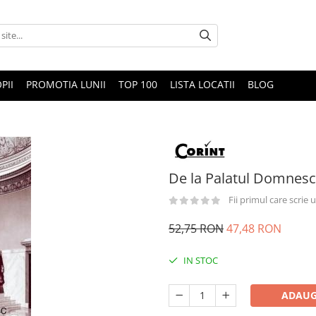
PII
PROMOTIA LUNII
TOP 100
LISTA LOCATII
BLOG
De la Palatul Domnesc 
Fii primul care scrie
52,75 RON
47,48 RON
IN STOC
ADAUG