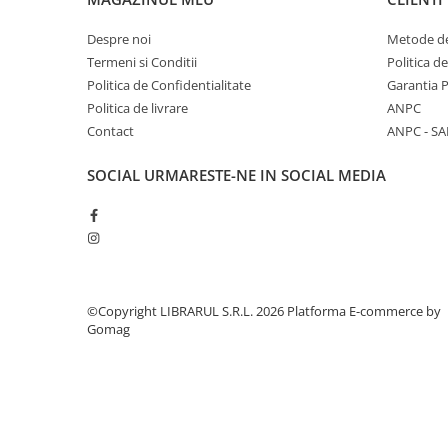
Diete si alimentatie sanatoasa
Despre noi
Metode de
Fitness si frumusete
Termeni si Conditii
Politica d
Diverse
Politica de Confidentialitate
Garantia 
Diverse
Politica de livrare
ANPC
Contact
ANPC - SA
Feng Shui
Medicina alternativa
SOCIAL
URMARESTE-NE IN SOCIAL MEDIA
Sa nu razi :((
Drept
Legislatie
Fictiune
Actiune si Aventura
©Copyright LIBRARUL S.R.L. 2026
Platforma E-commerce by
Actiune,aventura
Gomag
Clasici
Crime, Thriller, Mistery
Fantasy
Istorica