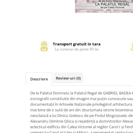
Management si leadership
Pedagogie
Resurse umane
Vanzari si marketing
Carte scolara
Atlase, dictionare si enciclopedii
Transport gratuit in tara
La comenzi de peste 95 lei
Carte prescolara
Carte scolara
Dictionare de limba romana
Ghiduri de conversatie
Review-uri
(0)
Descriere
Invatamant gimnazial
Invatamant primar
De la Palatul Domnesc la Palatul Regal de GABRIEL BADEA
Invatarea limbilor straine
iconografii constituite din imagini mai puțin cunoscute sau
documentații în Arhivele Naționale privilegiind arhitectura 
Liceu
mai bine de o sută de ani din zbuciumata istorie bicentenară
Povesti si povestiri
neoclasică a lui Dinicu Golescu de pe Podul Mogoșoaiei, 
Carti in limba engleza
Alexandru Dimitrie Ghica și reședință a domnitorilor Alexand
eclecticul edificiu din Calea Victoriei al regilor Carol I și Fer
Carti pentru copii
vremea lui Carol al II-lea și Mihai I, a reprezentat centrul pu