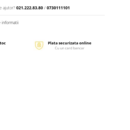
e ajutor?
021.222.83.80
/
0730111101
informatii
stoc
Plata securizata online
Cu un card bancar