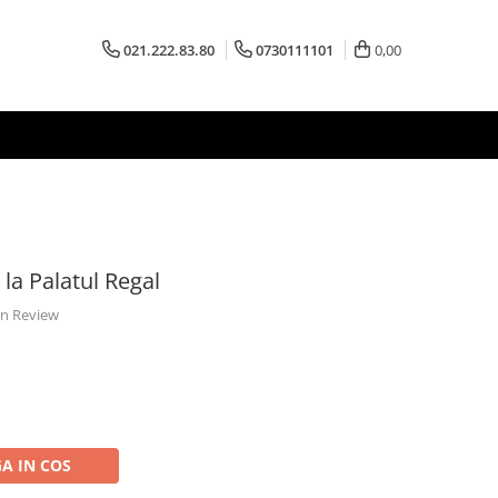
021.222.83.80
0730111101
0,00
la Palatul Regal
 un Review
A IN COS