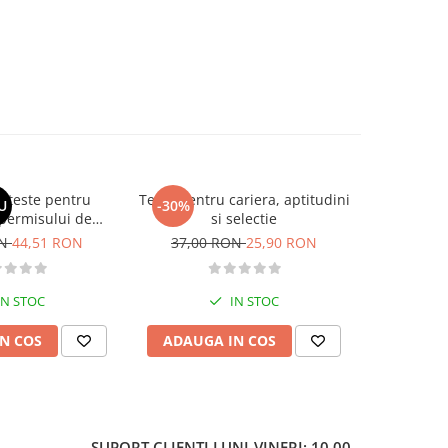
si teste pentru
Teste pentru cariera, aptitudini
Larousse
U
-30%
-30%
permisului de
si selectie
o. Categoriile C,
ON
44,51 RON
37,00 RON
25,90 RON
62,37
, DE 2026
IN STOC
IN STOC
N COS
ADAUGA IN COS
ADAUG
SUPORT CLIENTI
LUNI-VINERI: 10.00-