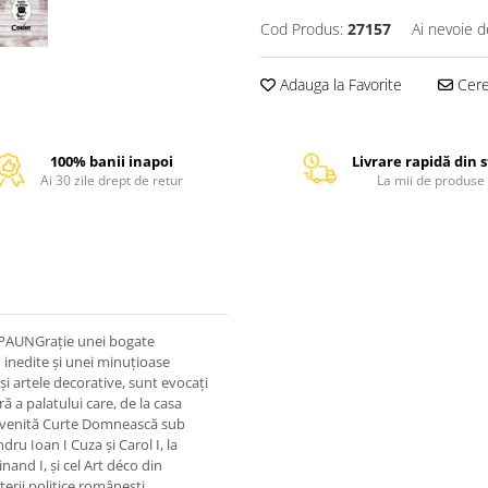
Cod Produs:
27157
Ai nevoie d
Adauga la Favorite
Cere 
100% banii inapoi
Livrare rapidă din 
Ai 30 zile drept de retur
La mii de produse
-PAUNGrație unei bogate
 inedite și unei minuțioase
și artele decorative, sunt evocați
 a palatului care, de la casa
devenită Curte Domnească sub
ru Ioan I Cuza și Carol I, la
dinand I, și cel Art déco din
terii politice românești.