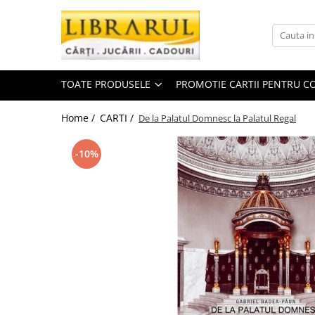
Toate Produsele
CARTI
TOATE PRODUSELE
PROMOTIE CARTII PENTRU CO
Arta, arhitectura si fotografie
Arhitectura
Home /
CARTI /
De la Palatul Domnesc la Palatul Regal
Fotografie
Istoria artei
-10%
Pictura si desen
Biografii si memorii
Biografii
Memorii si jurnale
Teorie si critica literara
Business, economie, finante
Economie
Finante si investitii