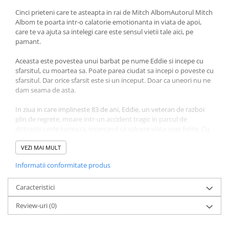
Fitness si frumusete
Cinci prieteni care te asteapta in rai de Mitch AlbomAutorul Mitch
Diverse
Albom te poarta intr-o calatorie emotionanta in viata de apoi,
care te va ajuta sa intelegi care este sensul vietii tale aici, pe
Diverse
pamant.
Feng Shui
Aceasta este povestea unui barbat pe nume Eddie si incepe cu
Medicina alternativa
sfarsitul, cu moartea sa. Poate parea ciudat sa incepi o poveste cu
Sa nu razi :((
sfarsitul. Dar orice sfarsit este si un inceput. Doar ca uneori nu ne
dam seama de asta.
Drept
Legislatie
In ziua in care implineste 83 de ani, Eddie, un veteran de razboi
plin de regrete, moare intr-un accident tragic in parcul de
Fictiune
distractii unde lucreaza, incercand sa salveze viata unei fetite. Cu
Actiune si Aventura
ultima suflare, simte atingerea a doua maini micute - si apoi
nimic.
VEZI MAI MULT
Actiune,aventura
Clasici
Informatii conformitate produs
El se trezeste in viata de apoi, unde invata ca raiul nu este o
Crime, Thriller, Mistery
destinatie, este raspunsul pe care il cautam. Ca cel mai mare dar
de la Dumnezeu este sa intelegem sensul vietii pe care am trait-o.
Caracteristici
Fantasy
Cinci persoane care au trecut prin viata lui, oameni dragi sau
Istorica
Review-uri
(0)
prieteni pe care inca nu i-a cunoscut, ii dezvaluie lui Eddie
Literatura de divertisment
conexiuni nebanuite intre destinele lor si misterele din spatele
eternei intrebari: "De ce am venit pe lume?"
Literatura romana