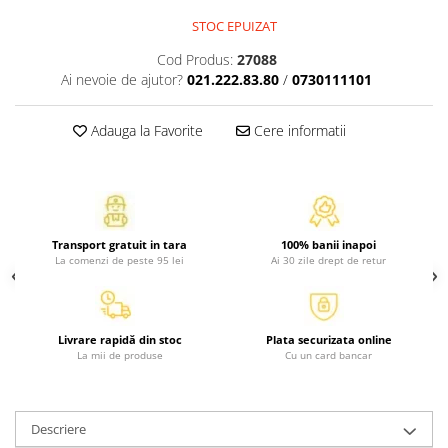
Atlase, dictionare si enciclopedii
STOC EPUIZAT
Benzi desenate
Cod Produs:
27088
Carte prescolara
Ai nevoie de ajutor?
021.222.83.80
/
0730111101
Carti de colorat
Carti pentru copii
Adauga la Favorite
Cere informatii
Grafice
Literatura si fictiune
Povesti pentru copii
Povesti si povestiri
Dictionare si enciclopedii
Transport gratuit in tara
100% banii inapoi
La comenzi de peste 95 lei
Ai 30 zile drept de retur
Atlase
Atlase, dictionare si enciclopedii
Dictionare de limba romana
Livrare rapidă din stoc
Plata securizata online
Dictionare tematice
La mii de produse
Cu un card bancar
Enciclopedii
Diete si fitness
Descriere
Diete si alimentatie sanatoasa