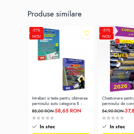
Diete si alimentatie sanatoasa
Produse similare
Fitness si frumusete
Diverse
-31%
-31%
Diverse
NOU
NOU
Feng Shui
Medicina alternativa
Sa nu razi :((
Drept
Legislatie
Fictiune
Actiune si Aventura
Actiune,aventura
Intrebari si teste pentru obtinerea
Chestionare pentr
permisului auto categoria B -
permisului de con
Clasici
editia 2026
Categoria B - 20
58,65 RON
37,
85,00 RON
54,90 RON
Crime, Thriller, Mistery
Fantasy
In stoc
In stoc
Istorica