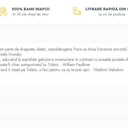
100% BANII INAPOI
LIVRARE RAPIDĂ DIN
Ai 30 zile drept de retur
La mii de produse
m parte de dragoste, destin, autodistrugere. Pare ca Anna Karenina are totul: f
ntele Vronsky.
 aducand la suprafata gelozie si inversunare. In contrast cu aceasta poveste de
poate fi chiar autoportretul lui Tolstoi. - William Faulkner
 Cand il citesti pe Tolstoi, o faci pentru ca nu te poti opri. - Vladimir Nabokov