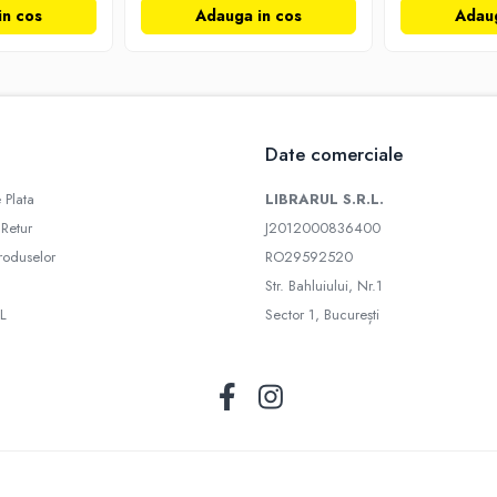
in cos
Adauga in cos
Adaug
Date comerciale
 Plata
LIBRARUL S.R.L.
 Retur
J2012000836400
roduselor
RO29592520
Str. Bahluiului, Nr.1
L
Sector 1, București