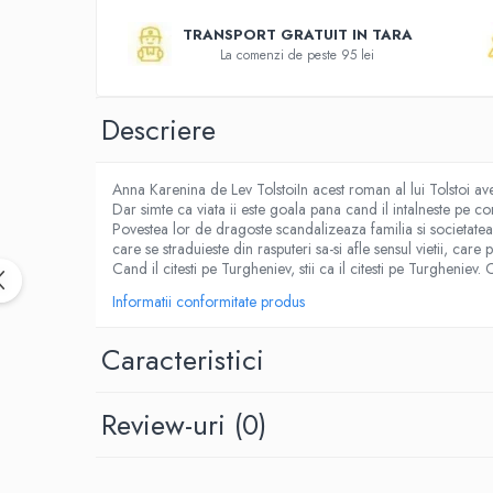
Activitati si jocuri pentru copii
TRANSPORT GRATUIT IN TARA
Atlase, dictionare si enciclopedii
La comenzi de peste 95 lei
Benzi desenate
Carte prescolara
Descriere
Carti de colorat
Carti pentru copii
Anna Karenina de Lev TolstoiIn acest roman al lui Tolstoi ave
Grafice
Dar simte ca viata ii este goala pana cand il intalneste pe co
Literatura si fictiune
Povestea lor de dragoste scandalizeaza familia si societatea,
care se straduieste din rasputeri sa-si afle sensul vietii, care 
Povesti pentru copii
Cand il citesti pe Turgheniev, stii ca il citesti pe Turgheniev.
Povesti si povestiri
Informatii conformitate produs
Dictionare si enciclopedii
Atlase
Caracteristici
Atlase, dictionare si enciclopedii
Dictionare de limba romana
Review-uri
(0)
Dictionare tematice
Enciclopedii
Diete si fitness