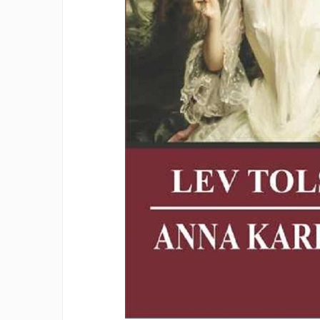
Management si leadership
Pedagogie
Resurse umane
Vanzari si marketing
Carte scolara
Atlase, dictionare si enciclopedii
Carte prescolara
Carte scolara
Dictionare de limba romana
Ghiduri de conversatie
Invatamant gimnazial
Invatamant primar
Invatarea limbilor straine
Liceu
Povesti si povestiri
Carti in limba engleza
Carti pentru copii