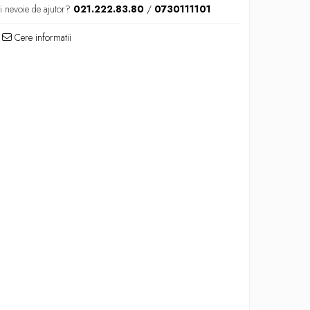
i nevoie de ajutor?
021.222.83.80
/
0730111101
Cere informatii