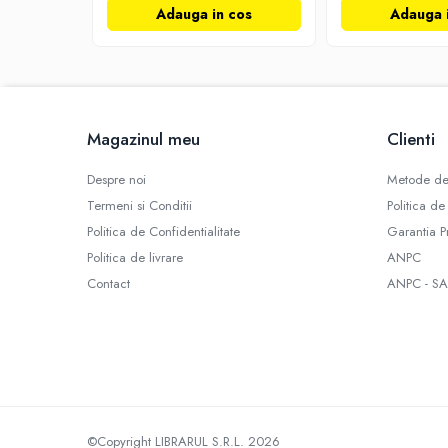
Literatura de divertisment
Adauga in cos
Adauga 
Literatura romana
Memorii si jurnale
Moderna, contemporana
Poezie, teatru
Magazinul meu
Clienti
Publicistica, eseu
Romance
Despre noi
Metode de
Science Fiction
Termeni si Conditii
Politica de
Young adult
Politica de Confidentialitate
Garantia P
Filologie, Filosofie
Politica de livrare
ANPC
Filologie
Contact
ANPC - SA
Filosofie
Filosofie, Stiinte
Gastronomie
Alimentatie vegetariana
Arte si tehnici culinare
Bauturi si cocktailuri
©Copyright LIBRARUL S.R.L. 2026