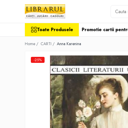
Toate Produsele
Toate Produsele
Promotie cartii pentr
CARTI
Arta, arhitectura si fotografie
Home /
CARTI /
Anna Karenina
Arhitectura
Fotografie
-25%
Istoria artei
Pictura si desen
Biografii si memorii
Biografii
Memorii si jurnale
Teorie si critica literara
Business, economie, finante
Economie
Finante si investitii