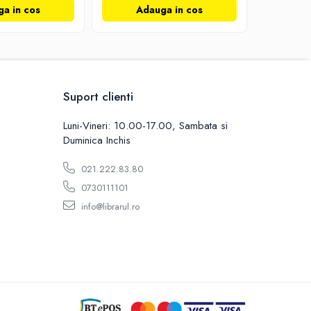
a in cos
Adauga in cos
Ad
Suport clienti
Luni-Vineri: 10.00-17.00, Sambata si
Duminica Inchis
021.222.83.80
0730111101
info@librarul.ro