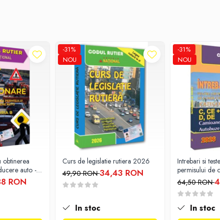
-31%
-31%
NOU
NOU
u obtinerea
Curs de legislatie rutiera 2026
Intrebari si tes
ducere auto -
permisului de 
34,43 RON
49,90 RON
26
Categoriile C
88 RON
4
64,50 RON
In stoc
In stoc