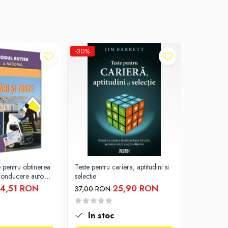
-30%
-30%
te pentru obtinerea
Teste pentru cariera, aptitudini si
Larousse. En
conducere auto.
selectie
12 ani
, CE + D, DE 2026
4,51 RON
25,90 RON
37,00 RON
37,00 RO
In stoc
In st