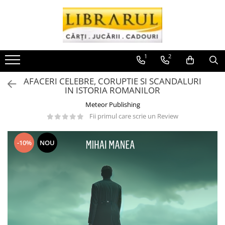
Toate Produsele
CARTI
1
2
Arta, arhitectura si fotografie
AFACERI CELEBRE, CORUPTIE SI SCANDALURI
Arhitectura
IN ISTORIA ROMANILOR
Fotografie
Meteor Publishing
Istoria artei
Fii primul care scrie un Review
Pictura si desen
Biografii si memorii
-10%
NOU
Biografii
Memorii si jurnale
Teorie si critica literara
Business, economie, finante
Economie
Finante si investitii