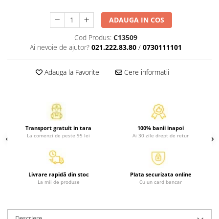
Activitati si jocuri pentru copii
ADAUGA IN COS
Atlase, dictionare si enciclopedii
Benzi desenate
Cod Produs:
C13509
Ai nevoie de ajutor?
021.222.83.80
/
0730111101
Carte prescolara
Carti de colorat
Adauga la Favorite
Cere informatii
Carti pentru copii
Grafice
Literatura si fictiune
Povesti pentru copii
Povesti si povestiri
Transport gratuit in tara
100% banii inapoi
La comenzi de peste 95 lei
Ai 30 zile drept de retur
Dictionare si enciclopedii
Atlase
Atlase, dictionare si enciclopedii
Livrare rapidă din stoc
Plata securizata online
Dictionare de limba romana
La mii de produse
Cu un card bancar
Dictionare tematice
Enciclopedii
Diete si fitness
Descriere