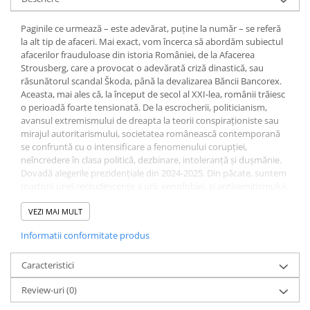
Diete si alimentatie sanatoasa
Paginile ce urmează – este adevărat, puține la număr – se referă
Fitness si frumusete
la alt tip de afaceri. Mai exact, vom încerca să abordăm subiectul
Diverse
afacerilor frauduloase din istoria României, de la Afacerea
Strousberg, care a provocat o adevărată criză dinastică, sau
Diverse
răsunătorul scandal Škoda, până la devalizarea Băncii Bancorex.
Feng Shui
Aceasta, mai ales că, la început de secol al XXI-lea, românii trăiesc
o perioadă foarte tensionată. De la escrocherii, politicianism,
Medicina alternativa
avansul extremismului de dreapta la teorii conspiraționiste sau
Sa nu razi :((
mirajul autoritarismului, societatea românească contemporană
Drept
se confruntă cu o intensificare a fenomenului corupției,
neîncredere în clasa politică, dezbinare, intoleranță și dușmănie.
Legislatie
Dovadă alegerile prezidențiale din 2024-2025. Din păcate, suntem
Fictiune
martorii unei recrudescențe a urii, xenofobiei, și antisemitismului,
concomitent cu răspândirea teoriilor conspiraționiste,
Actiune si Aventura
manipulare și dezinformare.
VEZI MAI MULT
Actiune,aventura
Informatii conformitate produs
Clasici
Crime, Thriller, Mistery
Caracteristici
Fantasy
Review-uri
(0)
Istorica