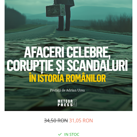
Management si leadership
Pedagogie
Resurse umane
Vanzari si marketing
Carte scolara
Atlase, dictionare si enciclopedii
Carte prescolara
Carte scolara
Dictionare de limba romana
Ghiduri de conversatie
Invatamant gimnazial
Invatamant primar
Invatarea limbilor straine
Liceu
Povesti si povestiri
34,50 RON
31,05 RON
Carti in limba engleza
Carti pentru copii
IN STOC