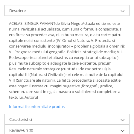
Diete si alimentatie sanatoasa
Descriere
Fitness si frumusete
Diverse
ACELASI SINGUR PAMANTde Silviu NegutActuala editie nu este
numai revizuita si actualizata, cum suna o formula consacrata, si
Diverse
era firesc sa procedez asa, ci, in buna masura, o alta carte: patru
Feng Shui
capitole noi si consistente (IV. Omul si Natura; V. Protectia si
conservarea mediului inconjurator – problema globala a omenirii;
Medicina alternativa
VI. Prognoza mediului geografic. Politici si strategii de mediu; VII.
Sa nu razi :((
Redescoperirea planetei albastre, cu exceptia unui subcapitol),
plus multe subcapitole adaugate la cele existente, precum
Drept
Resursele naturale strategice (cu studiu de caz petrolul) la
Legislatie
capitolul III (Natura si Civilizatie) ori cele mai multe de la capitolul
VIII (Sanctuare ale naturii). La fel ca precedenta si aceasta editie
Fictiune
este bogat ilustrata cu imagini sugestive (fotografii, grafice,
Actiune si Aventura
scheme), care sunt in egala masura o subliniere si completare a
textului. Autorul
Actiune,aventura
Clasici
Informatii conformitate produs
Crime, Thriller, Mistery
Caracteristici
Fantasy
Istorica
Review-uri
(0)