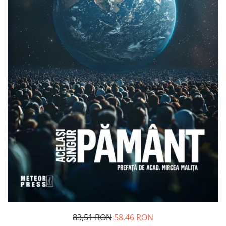
Management si leadership
Pedagogie
Resurse umane
Vanzari si marketing
Carte scolara
Atlase, dictionare si enciclopedii
Carte prescolara
Carte scolara
Dictionare de limba romana
Ghiduri de conversatie
Invatamant gimnazial
Invatamant primar
Invatarea limbilor straine
Liceu
Povesti si povestiri
Carti in limba engleza
83,51 RON
58,46 RON
Carti pentru copii