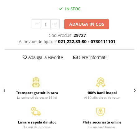
Activitati si jocuri pentru copii
IN STOC
Atlase, dictionare si enciclopedii
Benzi desenate
ADAUGA IN COS
Carte prescolara
Cod Produs:
29727
Carti de colorat
Ai nevoie de ajutor?
021.222.83.80
/
0730111101
Carti pentru copii
Grafice
Adauga la Favorite
Cere informatii
Literatura si fictiune
Povesti pentru copii
Povesti si povestiri
Dictionare si enciclopedii
Transport gratuit in tara
100% banii inapoi
Atlase
La comenzi de peste 95 lei
Ai 30 zile drept de retur
Atlase, dictionare si enciclopedii
Dictionare de limba romana
Dictionare tematice
Livrare rapidă din stoc
Plata securizata online
La mii de produse
Cu un card bancar
Enciclopedii
Diete si fitness