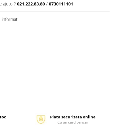
e ajutor?
021.222.83.80
/
0730111101
informatii
stoc
Plata securizata online
Cu un card bancar