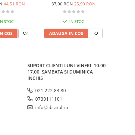
o. Categoriile C,
ON
44,51 RON
37,00 RON
25,90 RON
37,00
, DE 2026
IN STOC
IN STOC
N COS
ADAUGA IN COS
ADAUG
SUPORT CLIENTI
LUNI-VINERI: 10.00-
17.00, SAMBATA SI DUMINICA
INCHIS
021.222.83.80
0730111101
info@librarul.ro