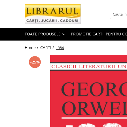
Toate Produsele
CARTI
TOATE PRODUSELE
PROMOTIE CARTII PENTRU CO
Arta, arhitectura si fotografie
Arhitectura
Home /
CARTI /
1984
Fotografie
Istoria artei
-25%
Pictura si desen
Biografii si memorii
Biografii
Memorii si jurnale
Teorie si critica literara
Business, economie, finante
Economie
Finante si investitii