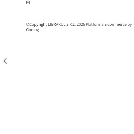
Literatura de divertisment
Literatura romana
Memorii si jurnale
©Copyright LIBRARUL S.R.L. 2026
Platforma E-commerce by
Moderna, contemporana
Gomag
Poezie, teatru
Publicistica, eseu
Romance
Science Fiction
Young adult
Filologie, Filosofie
Filologie
Filosofie
Filosofie, Stiinte
Gastronomie
Alimentatie vegetariana
Arte si tehnici culinare
Bauturi si cocktailuri