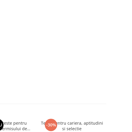
si teste pentru
Teste pentru cariera, aptitudini
Larousse. 
U
-30%
-30%
permisului de
si selectie