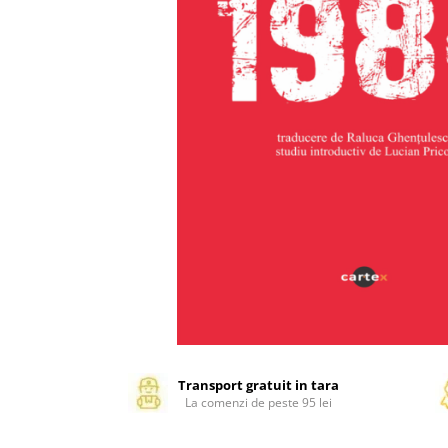
Management si leadership
Pedagogie
Resurse umane
Vanzari si marketing
Carte scolara
Atlase, dictionare si enciclopedii
Carte prescolara
Carte scolara
Dictionare de limba romana
Ghiduri de conversatie
Invatamant gimnazial
Invatamant primar
Invatarea limbilor straine
Liceu
Povesti si povestiri
Transport gratuit in tara
La comenzi de peste 95 lei
Carti in limba engleza
Carti pentru copii