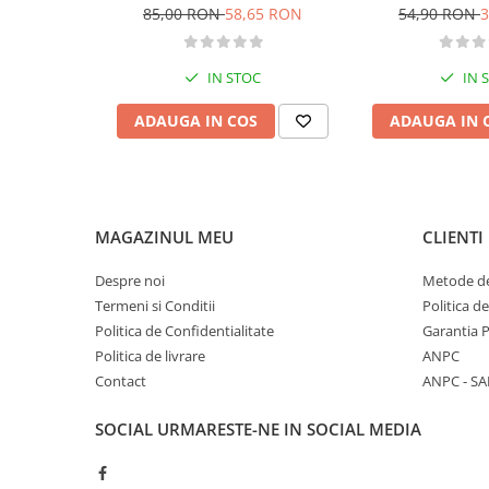
categoria B - editia 2026
Categoria 
85,00 RON
58,65 RON
54,90 RON
3
Diete si alimentatie sanatoasa
Fitness si frumusete
IN STOC
IN 
Diverse
Diverse
ADAUGA IN COS
ADAUGA IN 
Feng Shui
Medicina alternativa
Sa nu razi :((
Drept
MAGAZINUL MEU
CLIENTI
Legislatie
Despre noi
Metode de
Fictiune
Termeni si Conditii
Politica d
Actiune si Aventura
Politica de Confidentialitate
Garantia 
Actiune,aventura
Politica de livrare
ANPC
Contact
ANPC - SA
Clasici
Crime, Thriller, Mistery
SOCIAL
URMARESTE-NE IN SOCIAL MEDIA
Fantasy
Istorica