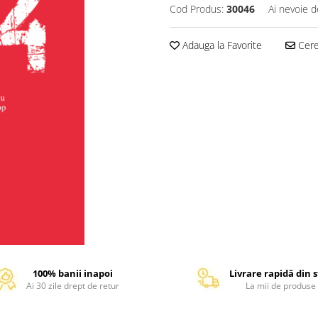
Cod Produs:
30046
Ai nevoie d
Adauga la Favorite
Cere 
100% banii inapoi
Livrare rapidă din 
Ai 30 zile drept de retur
La mii de produse