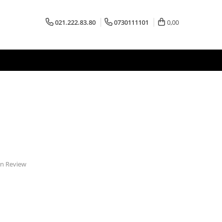
021.222.83.80
0730111101
0,00
 un Review