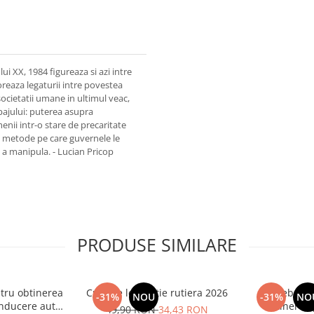
i XX, 1984 figureaza si azi intre
oreaza legaturii intre povestea
societatii umane in ultimul veac,
mbajului: puterea asupra
enii intr-o stare de precaritate
te metode pe care guvernele le
u a manipula. - Lucian Pricop
PRODUSE SIMILARE
tru obtinerea
Curs de legislatie rutiera 2026
Intrebari 
-31%
NOU
-31%
NO
nducere auto -
obtinerea 
49,90 RON
34,43 RON