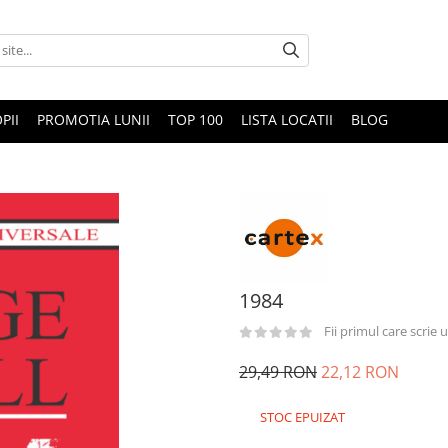
PII
PROMOTIA LUNII
TOP 100
LISTA LOCATII
BLOG
1984
Fii primul care scrie
29,49 RON
22,12 RON
STOC EPUIZAT