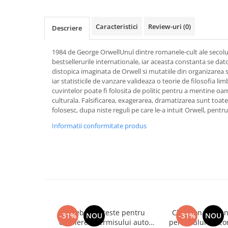
Activitati si jocuri pentru copii
Atlase, dictionare si enciclopedii
Caracteristici
Review-uri
(0)
Descriere
Benzi desenate
Carte prescolara
1984 de George OrwellUnul dintre romanele-cult ale secolulu
bestsellerurile internationale, iar aceasta constanta se dat
Carti de colorat
distopica imaginata de Orwell si mutatiile din organizarea 
Carti pentru copii
iar statisticile de vanzare valideaza o teorie de filosofia li
Grafice
cuvintelor poate fi folosita de politic pentru a mentine oam
culturala. Falsificarea, exagerarea, dramatizarea sunt toa
Literatura si fictiune
folosesc, dupa niste reguli pe care le-a intuit Orwell, pentr
Povesti pentru copii
Informatii conformitate produs
Povesti si povestiri
Dictionare si enciclopedii
Atlase
Atlase, dictionare si enciclopedii
Dictionare de limba romana
Dictionare tematice
Enciclopedii
Intrebari si teste pentru
Chestionare pen
-31%
NOU
-31%
NOU
obtinerea permisului auto
permisului de co
Diete si fitness