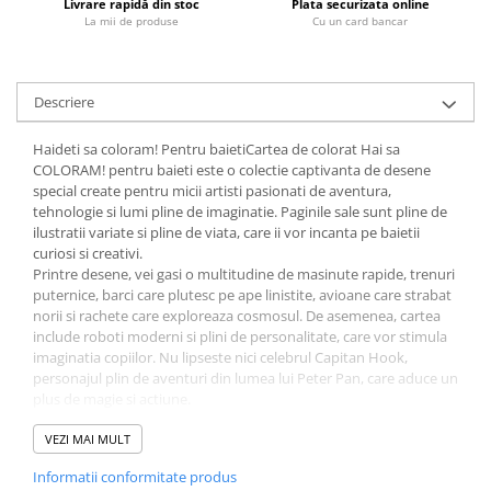
Livrare rapidă din stoc
Plata securizata online
Fitness si frumusete
La mii de produse
Cu un card bancar
Diverse
Diverse
Descriere
Feng Shui
Medicina alternativa
Haideti sa coloram! Pentru baietiCartea de colorat Hai sa
Sa nu razi :((
COLORAM! pentru baieti este o colectie captivanta de desene
special create pentru micii artisti pasionati de aventura,
Drept
tehnologie si lumi pline de imaginatie. Paginile sale sunt pline de
Legislatie
ilustratii variate si pline de viata, care ii vor incanta pe baietii
curiosi si creativi.
Fictiune
Printre desene, vei gasi o multitudine de masinute rapide, trenuri
Actiune si Aventura
puternice, barci care plutesc pe ape linistite, avioane care strabat
norii si rachete care exploreaza cosmosul. De asemenea, cartea
Actiune,aventura
include roboti moderni si plini de personalitate, care vor stimula
Clasici
imaginatia copiilor. Nu lipseste nici celebrul Capitan Hook,
Crime, Thriller, Mistery
personajul plin de aventuri din lumea lui Peter Pan, care aduce un
plus de magie si actiune.
Fantasy
Pentru a completa experienta, cartea are si animale haioase, care
Istorica
ii vor face pe copii sa zambeasca si sa se distreze in timp ce
VEZI MAI MULT
Literatura de divertisment
coloreaza. Fiecare desen este realizat cu atentie, oferind
Informatii conformitate produs
suficiente detalii pentru a stimula creativitatea, dar si spatii mari
Literatura romana