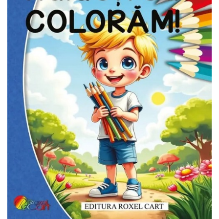
Pedagogie
Resurse umane
Vanzari si marketing
Carte scolara
Atlase, dictionare si enciclopedii
Carte prescolara
Carte scolara
Dictionare de limba romana
Ghiduri de conversatie
Invatamant gimnazial
Invatamant primar
Invatarea limbilor straine
Liceu
Povesti si povestiri
Carti in limba engleza
Carti pentru copii
Activitati si jocuri pentru copii