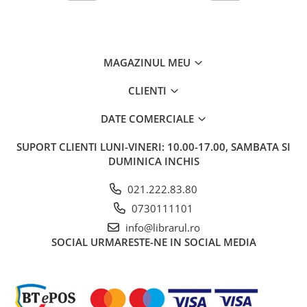
Carti de bucate
Conservarea si pastrarea
alimentelor
Ghiduri de calatorie, harti
MAGAZINUL MEU
Ghiduri de calatorie
Hobby, timp liber
CLIENTI
Animale de companie
DATE COMERCIALE
Carti de colorat pentru adulti
SUPORT CLIENTI
LUNI-VINERI: 10.00-17.00, SAMBATA SI
Casa, gradina
DUMINICA INCHIS
Hobby
Sport
021.222.83.80
Invatamant superior
0730111101
Cursuri universitare
info@librarul.ro
Istorie
SOCIAL
URMARESTE-NE IN SOCIAL MEDIA
Al Doilea Razboi Mondial
Biografii, memorii si jurnale
Istoria comunismului