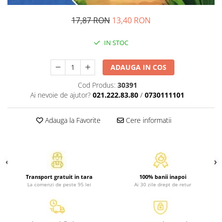
Atlase, dictionare si enciclopedii
Benzi desenate
17,87 RON
13,40 RON
Carte prescolara
IN STOC
Carti de colorat
Carti pentru copii
ADAUGA IN COS
Grafice
Literatura si fictiune
Cod Produs:
30391
Ai nevoie de ajutor?
021.222.83.80
/
0730111101
Povesti pentru copii
Povesti si povestiri
Adauga la Favorite
Cere informatii
Dictionare si enciclopedii
Atlase
Atlase, dictionare si enciclopedii
Dictionare de limba romana
Dictionare tematice
Transport gratuit in tara
100% banii inapoi
La comenzi de peste 95 lei
Ai 30 zile drept de retur
Enciclopedii
Diete si fitness
Diete si alimentatie sanatoasa