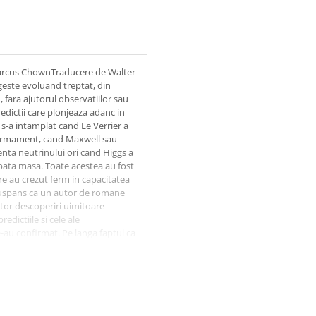
e Marcus ChownTraducere de Walter
rgeste evoluand treptat, din
fara ajutorul observatiilor sau
redictii care plonjeaza adanc in
 s-a intamplat cand Le Verrier a
 firmament, cand Maxwell sau
tenta neutrinului ori cand Higgs a
pata masa. Toate acestea au fost
are au crezut ferm in capacitatea
e suspans ca un autor de romane
tor descoperiri uimitoare
edictiile si cele ale
e-au confirmat. Pe langa faptul ca
era clara si accesibila notiuni
nca nerezolvate. "Magia centrala
ioneaza. Predictiile fizicienilor
tata ca descriu aspecte ale
riu atat de bine lumea fizica sau,
n secolul XX, de ce matematica