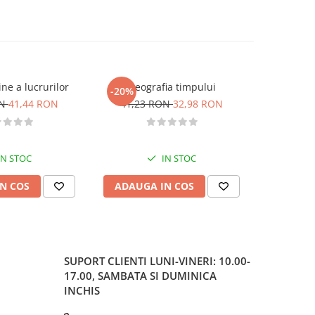
ine a lucrurilor
Geografia timpului
Lumea ca
-20%
-20%
ON
41,44 RON
41,23 RON
32,98 RON
65,54
IN STOC
IN STOC
N COS
ADAUGA IN COS
ADAUG
SUPORT CLIENTI
LUNI-VINERI: 10.00-
17.00, SAMBATA SI DUMINICA
INCHIS