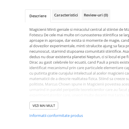
Activitati si jocuri pentru copii
Atlase, dictionare si enciclopedii
Caracteristici
Review-uri
(0)
Descriere
Benzi desenate
Carte prescolara
Magicienii Minti geniale si miracolul central al stiintei d
Fotescu De cele mai multe ori cunoasterea stiintifica se la
Carti de colorat
aproape in aproape, dar exista si momente de magie, cand, 
Carti pentru copii
al dovezilor experimentale, minti stralucite ajung sa faca p
Grafice
necunoscut, starnind stupoarea comunitatii stiintifice. Asa
dedus nu doar existenta planetei Neptun, ci si locul ei pe
Literatura si fictiune
Dirac au gasit celebrele lor ecuatii, cand Pauli a prezis exis
Povesti pentru copii
identificat mecanismul prin care particulele elementare ca
cu putinta gratie curajului inte­lectual al acelor magicieni c
Povesti si povestiri
matematicii de a descrie realitatea fizica. Stiind sa creez
Dictionare si enciclopedii
politiste, Marcus Chown spune in Magicienii povestea aces
urmarind in paralel peripetiile teoreticienilor care au facut pr
Atlase
experimentatorilor care, uneori multe decenii mai tarziu, l
Atlase, dictionare si enciclopedii
e o lectura captivanta, cartea lui Chown prezinta intr-o mani
Dictionare de limba romana
subtile de fizica fundamentala si marile probleme ramase i
VEZI MAI MULT
a stiintei pare miraculoasa fiindca nimeni nu stie de ce funct
Dictionare tematice
Informatii conformitate produs
decurg din formule matematice, sau «ecuatii», care se cons
Enciclopedii
universului. Dar nimeni nu stie de ce asemenea ecuatii desc
Diete si fitness
pentru a-l parafraza pe Eugene Wigner, fizician austriac di