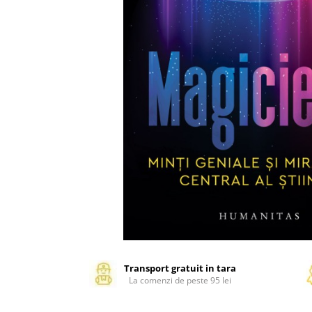
Management si leadership
Pedagogie
Resurse umane
Vanzari si marketing
Carte scolara
Atlase, dictionare si enciclopedii
Carte prescolara
Carte scolara
Dictionare de limba romana
Ghiduri de conversatie
Invatamant gimnazial
Invatamant primar
Invatarea limbilor straine
Liceu
Povesti si povestiri
Transport gratuit in tara
La comenzi de peste 95 lei
Carti in limba engleza
Carti pentru copii