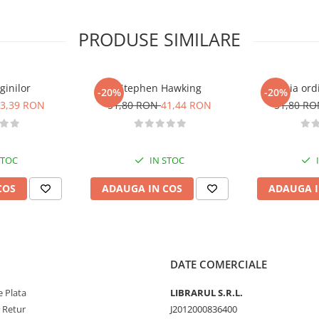
 "Una dintre cele mai bine scrise
amuritoare." — Popular Science
PRODUSE SIMILARE
ginilor
Stephen Hawking
Strania ord
-20%
-20%
3,39 RON
51,80 RON
41,44 RON
51,80 R
STOC
IN STOC
COS
ADAUGA IN COS
ADAUGA I
DATE COMERCIALE
 Plata
LIBRARUL S.R.L.
e Retur
J2012000836400