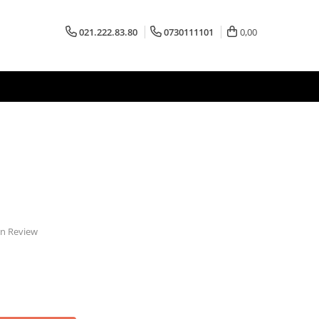
021.222.83.80
0730111101
0,00
 un Review