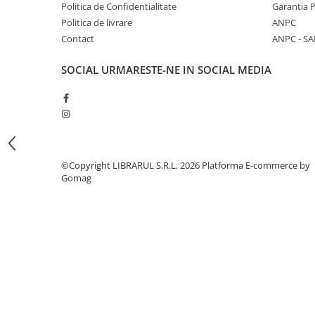
Literatura de divertisment
Politica de Confidentialitate
Garantia 
Politica de livrare
ANPC
Literatura romana
Contact
ANPC - SA
Memorii si jurnale
Moderna, contemporana
SOCIAL
URMARESTE-NE IN SOCIAL MEDIA
Poezie, teatru
Publicistica, eseu
Romance
Science Fiction
Young adult
©Copyright LIBRARUL S.R.L. 2026
Platforma E-commerce by
Filologie, Filosofie
Gomag
Filologie
Filosofie
Filosofie, Stiinte
Gastronomie
Alimentatie vegetariana
Arte si tehnici culinare
Bauturi si cocktailuri