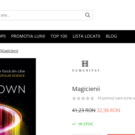
PII
PROMOTIA LUNII
TOP 100
LISTA LOCATII
BLOG
Magicienii
Magicienii
Fii primul care scrie
41,23 RON
32,98 RON
IN STOC