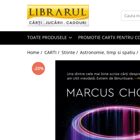
Toate Produsele
CARTI
TOATE PRODUSELE
PROMOTIE CARTII PENTRU CO
Arta, arhitectura si fotografie
Arhitectura
Home /
CARTI /
Stiinte /
Astronomie, timp si spatiu /
Fotografie
Istoria artei
-20%
Pictura si desen
Biografii si memorii
Biografii
Memorii si jurnale
Teorie si critica literara
Business, economie, finante
Economie
Finante si investitii