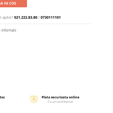
A IN COS
e ajutor?
021.222.83.80
/
0730111101
informatii
stoc
Plata securizata online
Cu un card bancar