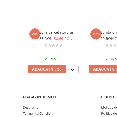
este atat de eficace in stiintele naturii." — MARCUS CHOWN
Diete si alimentatie sanatoasa
carti despre fizica din cate am citit vreodata. Extrem de l
Fitness si frumusete
Diverse
Diverse
Filozofia cercetatorului
Schita ori
-20%
-22%
Feng Shui
70,83 RON
56,66 RON
94,09 RON
7
Medicina alternativa
Sa nu razi :((
Drept
IN STOC
IN 
Legislatie
ADAUGA IN COS
ADAUGA IN 
Fictiune
Actiune si Aventura
Actiune,aventura
Clasici
MAGAZINUL MEU
CLIENTI
Crime, Thriller, Mistery
Fantasy
Despre noi
Metode de
Istorica
Termeni si Conditii
Politica d