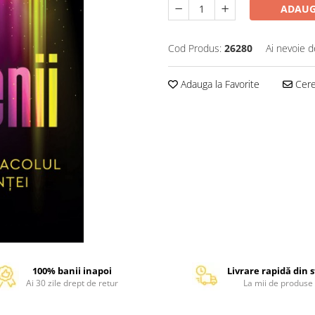
ADAUG
Cod Produs:
26280
Ai nevoie d
Adauga la Favorite
Cere 
100% banii inapoi
Livrare rapidă din 
Ai 30 zile drept de retur
La mii de produse