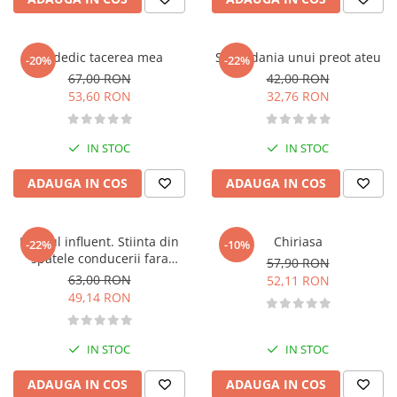
Literatura de divertisment
Literatura romana
Memorii si jurnale
Va dedic tacerea mea
Spovedania unui preot ateu
-20%
-22%
Moderna, contemporana
67,00 RON
42,00 RON
53,60 RON
32,76 RON
Poezie, teatru
Publicistica, eseu
Romance
IN STOC
IN STOC
Science Fiction
ADAUGA IN COS
ADAUGA IN COS
Young adult
Filologie, Filosofie
Liderul influent. Stiinta din
Chiriasa
Filologie
-22%
-10%
spatele conducerii fara
57,90 RON
Filosofie
constrangeri
63,00 RON
52,11 RON
Filosofie, Stiinte
49,14 RON
Gastronomie
Alimentatie vegetariana
IN STOC
IN STOC
Arte si tehnici culinare
ADAUGA IN COS
ADAUGA IN COS
Bauturi si cocktailuri