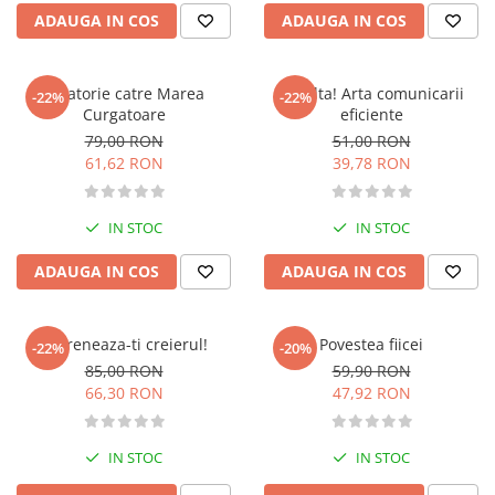
Management si leadership
ADAUGA IN COS
ADAUGA IN COS
Pedagogie
Resurse umane
Calatorie catre Marea
Asculta! Arta comunicarii
-22%
-22%
Vanzari si marketing
Curgatoare
eficiente
Carte scolara
79,00 RON
51,00 RON
Atlase, dictionare si enciclopedii
61,62 RON
39,78 RON
Carte prescolara
Carte scolara
IN STOC
IN STOC
Dictionare de limba romana
ADAUGA IN COS
ADAUGA IN COS
Ghiduri de conversatie
Invatamant gimnazial
Invatamant primar
Antreneaza-ti creierul!
Povestea fiicei
-22%
-20%
Invatarea limbilor straine
85,00 RON
59,90 RON
Liceu
66,30 RON
47,92 RON
Povesti si povestiri
Carti in limba engleza
IN STOC
IN STOC
Carti pentru copii