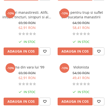
Bucatari celebri
Carti de bucate
Leacuri manastiresti. Alifii,
Retete pentru trup si suflet
-10%
-10%
Conservarea si pastrarea
infuzii, tincturi, siropuri si alte
din bucataria manastirii
alimentelor
remedii naturale
69,90 RON
64,90 RON
Ghiduri de calatorie, harti
62,91 RON
58,41 RON
Ghiduri de calatorie
Hobby, timp liber
IN STOC
IN STOC
Animale de companie
ADAUGA IN COS
ADAUGA IN COS
Carti de colorat pentru adulti
Casa, gradina
Hobby
Crima din vara lui '99
Violonista
-10%
-10%
Sport
69,90 RON
54,90 RON
62,91 RON
49,41 RON
Invatamant superior
Cursuri universitare
IN STOC
IN STOC
Istorie
Al Doilea Razboi Mondial
ADAUGA IN COS
ADAUGA IN COS
Biografii, memorii si jurnale