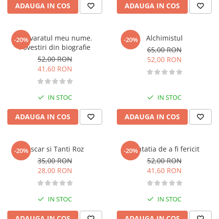
ADAUGA IN COS
ADAUGA IN COS
Diete si alimentatie sanatoasa
Fitness si frumusete
Diverse
Adevaratul meu nume.
Alchimistul
-20%
-20%
Povestiri din biografie
65,00 RON
Diverse
52,00 RON
52,00 RON
Feng Shui
41,60 RON
Medicina alternativa
Sa nu razi :((
IN STOC
IN STOC
Drept
ADAUGA IN COS
ADAUGA IN COS
Legislatie
Fictiune
Actiune si Aventura
Oscar si Tanti Roz
Tentatia de a fi fericit
-20%
-20%
Actiune,aventura
35,00 RON
52,00 RON
28,00 RON
41,60 RON
Clasici
Crime, Thriller, Mistery
Fantasy
IN STOC
IN STOC
Istorica
ADAUGA IN COS
ADAUGA IN COS