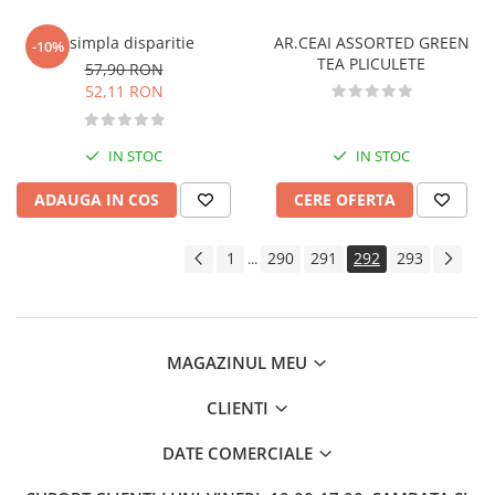
Istoria comunismului
O simpla disparitie
AR.CEAI ASSORTED GREEN
-10%
Istoria romanilor
TEA PLICULETE
57,90 RON
Istorie
52,11 RON
Istorie antica, medievala si
moderna
IN STOC
IN STOC
Istorie contemporana universala
Istorie sociala si culturala
ADAUGA IN COS
CERE OFERTA
Mari puteri ale lumii
Primul Razboi Mondial
1
290
291
292
293
...
Servicii secrete
Limbi straine
Dictionare
MAGAZINUL MEU
Ghiduri de conversatie
Gramatica
CLIENTI
Invatarea limbilor straine
Parenting si familie
DATE COMERCIALE
Dezvoltare personala (familie)