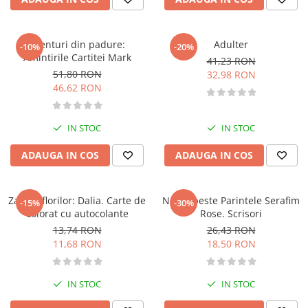
Literatura de divertisment
Literatura romana
Memorii si jurnale
Aventuri din padure:
Adulter
-10%
-20%
Amintirile Cartitei Mark
Moderna, contemporana
41,23 RON
51,80 RON
32,98 RON
Poezie, teatru
46,62 RON
Publicistica, eseu
Romance
IN STOC
IN STOC
Science Fiction
Young adult
ADAUGA IN COS
ADAUGA IN COS
Filologie, Filosofie
Filologie
Zanele florilor: Dalia. Carte de
Ne vorbeste Parintele Serafim
-15%
-30%
Filosofie
colorat cu autocolante
Rose. Scrisori
Filosofie, Stiinte
13,74 RON
26,43 RON
Gastronomie
11,68 RON
18,50 RON
Alimentatie vegetariana
Arte si tehnici culinare
IN STOC
IN STOC
Bauturi si cocktailuri