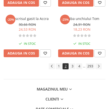
ADAUGA IN COS
ADAUGA IN COS
Istoria comunismului
Istoria romanilor
Istorie
Manuscrisul gasit la Accra
Coliba unchiului Tom
-20%
-25%
Istorie antica, medievala si
30,66 RON
24,31 RON
moderna
24,53 RON
18,23 RON
Istorie contemporana universala
Istorie sociala si culturala
IN STOC
IN STOC
Mari puteri ale lumii
ADAUGA IN COS
ADAUGA IN COS
Primul Razboi Mondial
Servicii secrete
1
2
3
4
293
...
Limbi straine
Dictionare
Ghiduri de conversatie
Gramatica
MAGAZINUL MEU
Invatarea limbilor straine
CLIENTI
Parenting si familie
Dezvoltare personala (familie)