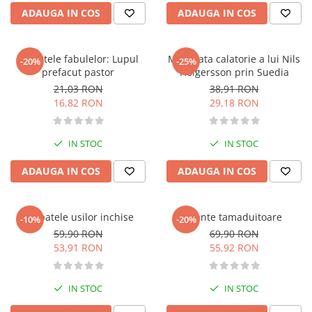
Management si leadership
ADAUGA IN COS
ADAUGA IN COS
Pedagogie
Resurse umane
Secretele fabulelor: Lupul
Minunata calatorie a lui Nils
-20%
-25%
Vanzari si marketing
prefacut pastor
Holgersson prin Suedia
Carte scolara
21,03 RON
38,91 RON
Atlase, dictionare si enciclopedii
16,82 RON
29,18 RON
Carte prescolara
Carte scolara
IN STOC
IN STOC
Dictionare de limba romana
ADAUGA IN COS
ADAUGA IN COS
Ghiduri de conversatie
Invatamant gimnazial
Invatamant primar
In spatele usilor inchise
Plante tamaduitoare
-10%
-20%
Invatarea limbilor straine
59,90 RON
69,90 RON
Liceu
53,91 RON
55,92 RON
Povesti si povestiri
Carti in limba engleza
IN STOC
IN STOC
Carti pentru copii