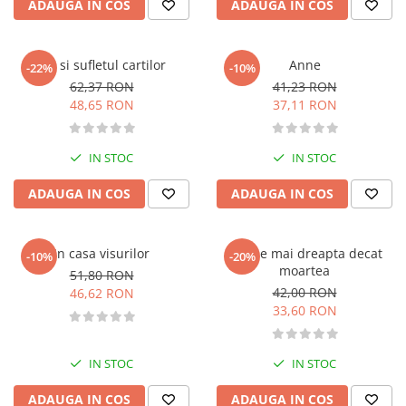
ADAUGA IN COS
ADAUGA IN COS
Activitati si jocuri pentru copii
Atlase, dictionare si enciclopedii
Ale si sufletul cartilor
Anne
Benzi desenate
-22%
-10%
62,37 RON
41,23 RON
Carte prescolara
48,65 RON
37,11 RON
Carti de colorat
Carti pentru copii
IN STOC
IN STOC
Grafice
Literatura si fictiune
ADAUGA IN COS
ADAUGA IN COS
Povesti pentru copii
Povesti si povestiri
In casa visurilor
Viata e mai dreapta decat
Dictionare si enciclopedii
-10%
-20%
moartea
51,80 RON
Atlase
42,00 RON
46,62 RON
Atlase, dictionare si enciclopedii
33,60 RON
Dictionare de limba romana
Dictionare tematice
IN STOC
IN STOC
Enciclopedii
ADAUGA IN COS
ADAUGA IN COS
Diete si fitness