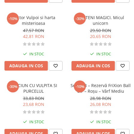
Diete si alimentatie sanatoasa
Fitness si frumusete
Hector Vulpoi si harta
PRIETENI MAGICI. Micul
-10%
-30%
Diverse
misterioasa
unicorn
47,57 RON
29,50 RON
Diverse
42,81 RON
20,65 RON
Feng Shui
Medicina alternativa
IN STOC
IN STOC
Sa nu razi :((
Drept
ADAUGA IN COS
ADAUGA IN COS
Legislatie
Fictiune
CRACIUN CU VULPITA SI
Set de 3 – Rezervă FriXion Ball
-30%
-10%
Actiune si Aventura
PURCELUL
0.7 – Roşu – Vârf Mediu
Actiune,aventura
33,83 RON
28,98 RON
23,68 RON
26,08 RON
Clasici
Crime, Thriller, Mistery
Fantasy
IN STOC
IN STOC
Istorica
ADAUGA IN COS
ADAUGA IN COS